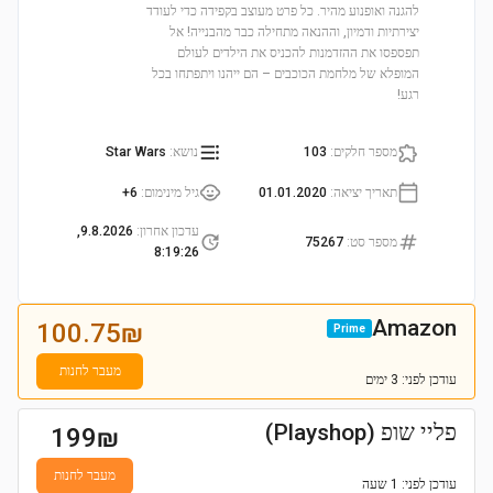
להגנה ואופנוע מהיר. כל פרט מעוצב בקפידה כדי לעודד
יצירתיות ודמיון, וההנאה מתחילה כבר מהבנייה! אל
תפספסו את ההזדמנות להכניס את הילדים לעולם
המופלא של מלחמת הכוכבים – הם ייהנו ויתפתחו בכל
רגע!
מספר חלקים
:
103
נושא
:
Star Wars
תאריך יציאה
:
01.01.2020
גיל מינימום
:
6+
עדכון אחרון
:
9.8.2026,
מספר סט
:
75267
8:19:26
Amazon
100.75
₪
Prime
מעבר לחנות
עודכן
לפני: 3 ימים
פליי שופ (Playshop)
199
₪
מעבר לחנות
עודכן
לפני: 1 שעה