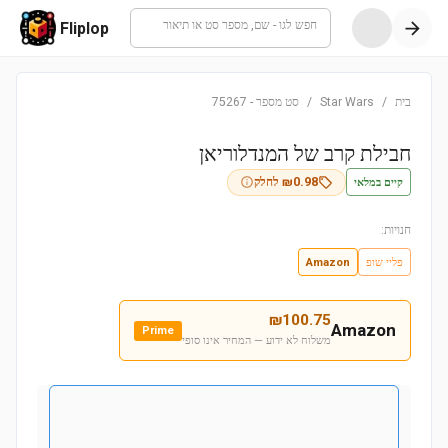
חפש לגו - שם, מספר סט או תיאור
Fliplop
בית
/
Star Wars
/
סט מספר
-
75267
חבילת קרב של המנדלוריאן
קיים במלאי
0.98
₪
לחלק
חנויות:
פליי שופ
Amazon
₪
100.75
Amazon
Prime
משלוח לא ידוע — המחיר אינו סופי