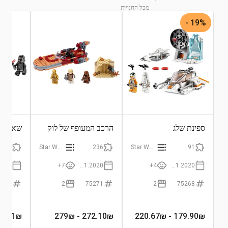
מכל החנויות
19% -
התחבר לצפייה בגרף
ספינת שלג
הרכב המעופף של לוק
שאטל מ
סקייוולקר
קיילו רן
72
Star Wars
236
Star Wars
91
7+
01.01.2020
4+
01.01.2020
5264
2
75271
2
75268
9.21
₪
- 279₪
272.10
₪
- 220.67₪
179.90
₪