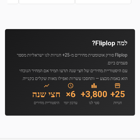
למה Fliplop?
Fliplop סורק אוטומטית מחירים מ-25+ חנויות לגו ישראליות מספר
פעמים ביום.
עם היסטוריית מחירים של חצי שנה תדעו תמיד אם המחיר הנוכחי
הוא באמת מבצע — ותחסכו עשרות ואפילו מאות שקלים בקנייה.
25+
3,800+
6×
חצי שנה
חנויות
סטי לגו
עדכון יומי
היסטוריית מחירים