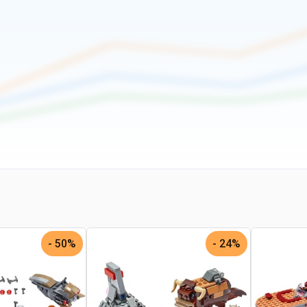
50% -
24% -