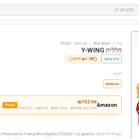
חפש סט לגו
בית
/
Star Wars
/
סט מספר
-
75263
חללית Y-WING
קיים במלאי
1.78
₪
לחלק
חנויות:
Amazon
₪
152.66
Amazon
Prime
מחיר מוצר ₪97.66 · משלוח ₪55 · מכס ₪0
— כלול במחיר
הצטרפו