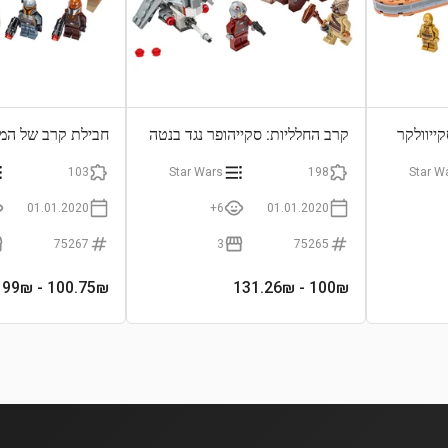
ייוולקר
קרב החלליות: סקייהופר נגד בנטה
חבילת קרב של המנ
103
Star Wars
198
Star W
01.01.2020
6+
01.01.2020
75267
3
75265
- 199₪
100.75
₪
- 131.26₪
100
₪