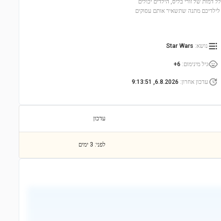
כרים ביותר ביקום של מלחמת הכוכבים. עם 86 חלקים, כולל דמות של זורי בליס, הילדים יכולים
 לילדיכם מתנה שתשאיר אותם עסוקים
נושא
:
Star Wars
גיל מינימום
:
6+
עדכון אחרון
:
6.8.2026, 9:13:51
עדכון
לפני: 3 ימים