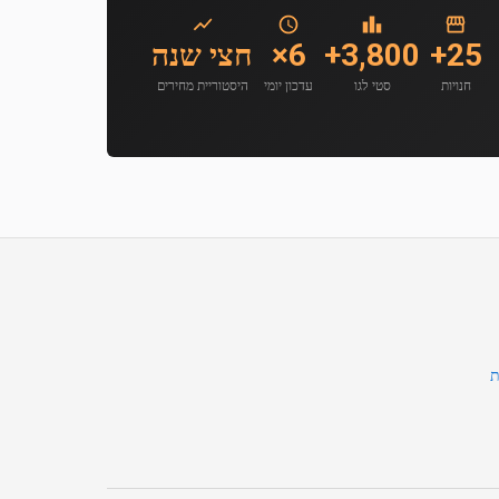
25+
3,800+
6×
חצי שנה
חנויות
סטי לגו
עדכון יומי
היסטוריית מחירים
ת