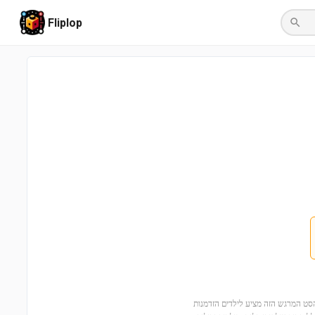
Fliplop
 להרפתקה galactic עם ה-Resistance Y-wing Microfighter (75263)! הסט המרגש הזה מציע לילדים הזדמנות