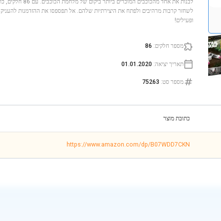
לבנות את אחד מהכוכבים המו
לשחזר קרבות מרהיבים ולפתח את היצירתיות שלהם. אל תפספסו את ההזדמנות להעניק
ופעילים!
מספר חלקים
:
86
תאריך יציאה
:
01.01.2020
מספר סט
:
75263
כתובת מוצר
https://www.amazon.com/dp/B07WDD7CKN