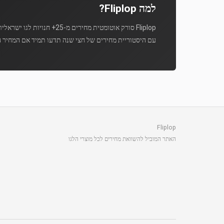
למה Fliplop?
Fliplop סורק אוטומטית מחירים מ-25+ חנויות לגו ישראליות מספר פעמים ביום.
עם היסטוריית מחירים של חצי שנה תדעו תמיד אם המחיר ה
Fliplop
האתר המוביל להשוואת מחירים לכל מוצרי הלגו