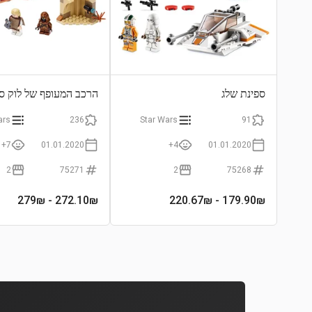
ספינת שלג
הרכב המעופף של לוק סק
ars
236
Star Wars
91
7+
01.01.2020
4+
01.01.2020
2
75271
2
75268
- 279₪
272.10
₪
- 220.67₪
179.90
₪