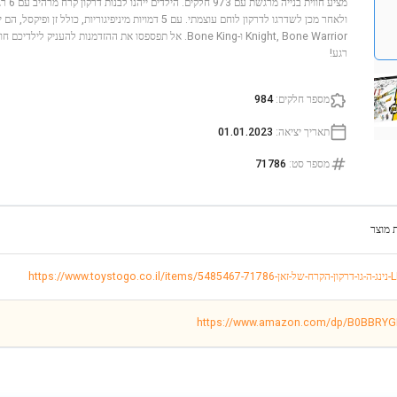
מציע חו
Knight, Bone Warrior ו-Bone King. אל תפספסו את ההזדמנות להע
רגע!
מספר חלקים
:
984
תאריך יציאה
:
01.01.2023
מספר סט
:
71786
 מוצר
-הקרח-של-זאן-71786-LEGO
https://www.amazon.com/dp/B0BBRY