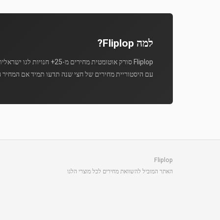
למה Fliplop?
Fliplop סורק אוטומטית מחירים מ-25+ חנויות לגו ישראליות מספר פעמים ביום.
עם היסטוריית מחירים של חצי שנה תדעו תמיד אם המחיר ה
Fliplop
האתר המוביל להשוואת מחירים לכל מוצרי הלגו