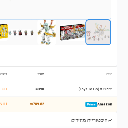
חנות
מחיר
כתובת
טויס טו גו (Toys To Go)
₪398
https://www.toystogo.co.il/items/5485467-נינג-ה-גו-דרקון
GN1H
₪709.82
Amazon
Prime
היסטוריית מחירים