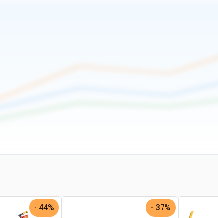
44% -
37% -