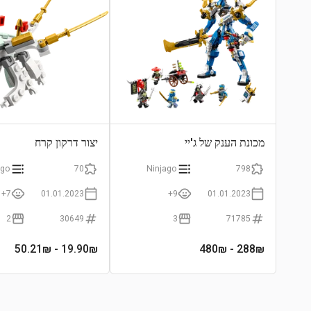
מכונת הענק של ג'יי
יצור דרקון קרח
ago
70
Ninjago
798
7+
01.01.2023
9+
01.01.2023
2
30649
3
71785
- 50.21₪
19.90
₪
- 480₪
288
₪