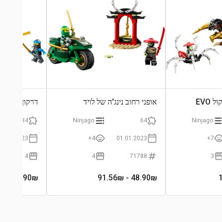
EVO
אופני רחוב נינג'ה של לויד
דרקון מים EVO של ניה
184
Ninjago
64
Ninjago
01.01.2023
4+
01.01.2023
7+
4
4
71788
3
- 139₪
89.90
₪
- 91.56₪
48.90
₪