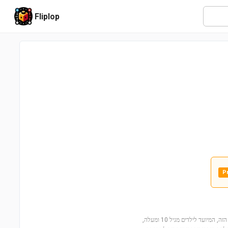
Fliplop
P
הצטרפו לזן וחבריו להרפתקה קפואה עם יצור דרקון הקרח של זן (71786)! הסט המיוחד הזה, המיועד לילדים מגיל 10 ומעלה,