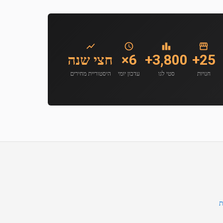
25+
3,800+
6×
חצי שנה
חנויות
סטי לגו
עדכון יומי
היסטוריית מחירים
ת