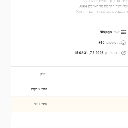
וית בנייה מרגשת עם 973 חלקים. הילדים ייהנו לבנות דרקון קרח מרהיב עם 6 רגליים, זנב ארוך וכנפיים עם להב זהב,
ולאחר מכן לשדרגו לדרקון לוחם עוצמתי. עם 5 דמויות מיניפיגוריות, כולל זן ופיקסל, הם יוכלו לשחזר קרבות נגד האויבים Bone
ניק לילדיכם חווית משחק מהנה ומפתחת - הם ייהנו מכל
נושא
:
Ninjago
גיל מינימום
:
10+
עדכון אחרון
:
7.8.2026, 15:02:31
עדכון
לפני: 9 דקות
לפני: 1 יום