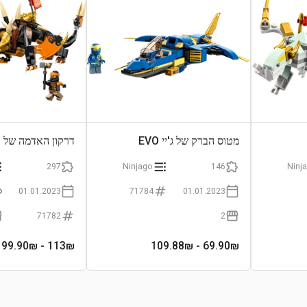
מטוס הברק של ג'יי EVO
דרקון האדמה של קול 
297
Ninjago
146
Ninj
01.01.2023
71784
01.01.2023
71782
2
- 199.90₪
113
₪
- 109.88₪
69.90
₪