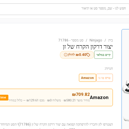
חפש לגו - שם, מספר סט או תיאור
בית
/
Ninjago
/
סט מספר
-
71786
יצור דרקון הקרח של זן
קיים במלאי
0.40
₪
לחלק
חנויות:
טויס טו גו
Amazon
₪
709.82
Amazon
rime
מחיר מוצר ₪580.21 · משלוח ₪0 · מכס ₪129.61
— כלול במחיר