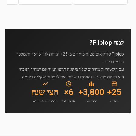
למה Fliplop?
Fliplop סורק אוטומטית מחירים מ-25+ חנויות לגו ישראליות מספר
פעמים ביום.
עם היסטוריית מחירים של חצי שנה תדעו תמיד אם המחיר הנוכחי
הוא באמת מבצע — ותחסכו עשרות ואפילו מאות שקלים בקנייה.
25+
3,800+
6×
חצי שנה
חנויות
סטי לגו
עדכון יומי
היסטוריית מחירים