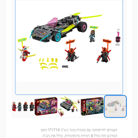
הצטרפו להרפתקה עם מכונית טונר נינג'ה 71710! הסט
המרגש הזה כולל 4 דמויות מיניפיגורות, כולל את נינג'ה