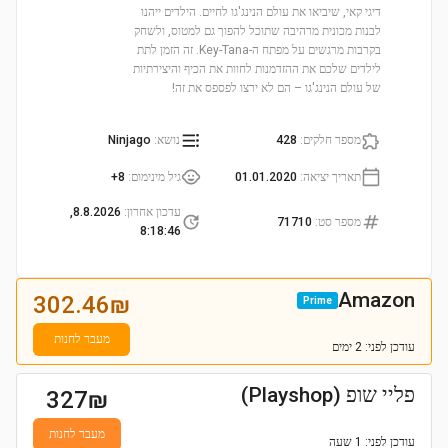
דיגי קאי, שיביאו את עולם הנינג'גו לחיים. הילדים ייהנו
לבנות מכונית מרהיבה שתוכל להפוך גם למטוס, ולשחק
בקרבות מרגשים על מפתח ה-Key-Tana. זה הזמן לתת
לילדים שלכם את ההזדמנות לחוות את הכיף והיצירתיות
של עולם הנינג'גו – הם לא ירצו לפספס את זה!
מספר חלקים
:
428
נושא
:
Ninjago
תאריך יציאה
:
01.01.2020
גיל מינימום
:
8+
עדכון אחרון
:
8.8.2026,
מספר סט
:
71710
8:18:46
Amazon
302.46
₪
Prime
מעבר לחנות
עודכן
לפני: 2 ימים
פליי שופ (Playshop)
327
₪
מעבר לחנות
עודכן
לפני: 1 שעה