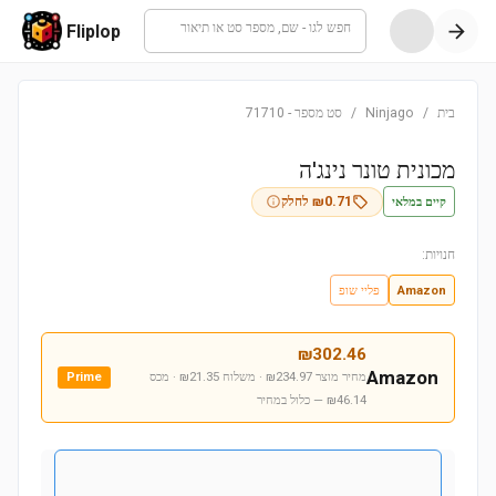
חפש לגו - שם, מספר סט או תיאור
Fliplop
בית
/
Ninjago
/
סט מספר
-
71710
מכונית טונר נינג'ה
קיים במלאי
0.71
₪
לחלק
חנויות:
Amazon
פליי שופ
₪
302.46
Amazon
מחיר מוצר ₪234.97 · משלוח ₪21.35 · מכס
Prime
₪46.14
— כלול במחיר