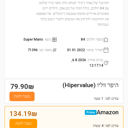
הקרנבל של באוזר ג'וניור לעולם הלגו סופר מריו שלהם.
עם 84 חלקים, כולל דמות של בוב-אום, הילדים ייהנו
מאתגרים אוויריים ואיסוף מטבעות דיגיטליים. אל תפספסו
את ההזדמנות להרחיב את המשחק וליצור רגעים בלתי
נשכחים!
מספר חלקים
:
84
נושא
:
Super Mario
תאריך יציאה
:
01.01.2022
מספר סט
:
71396
עדכון אחרון
:
6.8.2026,
12:17:14
היפר ווליו (Hipervalue)
79.90
₪
מעבר לחנות
עודכן
לפני: 1 שעה
Amazon
134.19
₪
Prime
מעבר לחנות
עודכן
לפני: 4 שעות