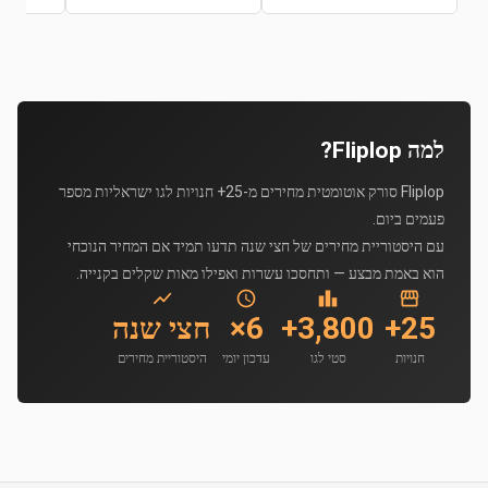
למה Fliplop?
Fliplop סורק אוטומטית מחירים מ-25+ חנויות לגו ישראליות מספר
פעמים ביום.
עם היסטוריית מחירים של חצי שנה תדעו תמיד אם המחיר הנוכחי
הוא באמת מבצע — ותחסכו עשרות ואפילו מאות שקלים בקנייה.
25+
3,800+
6×
חצי שנה
חנויות
סטי לגו
עדכון יומי
היסטוריית מחירים