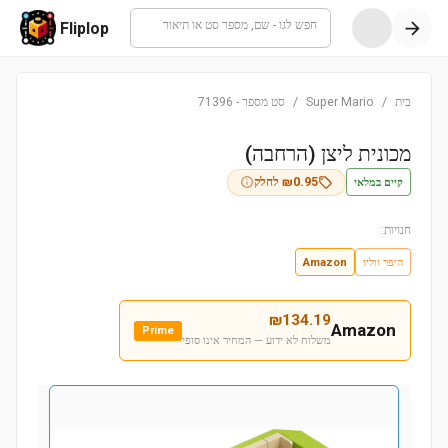
חפש לגו - שם, מספר סט או תיאור
Fliplop
בית
/
Super Mario
/
סט מספר
-
71396
מכונית ליצן (הרחבה)
קיים במלאי
0.95
₪
לחלק
חנויות:
היפר ווליו
Amazon
₪
134.19
Amazon
Prime
משלוח לא ידוע — המחיר אינו סופי