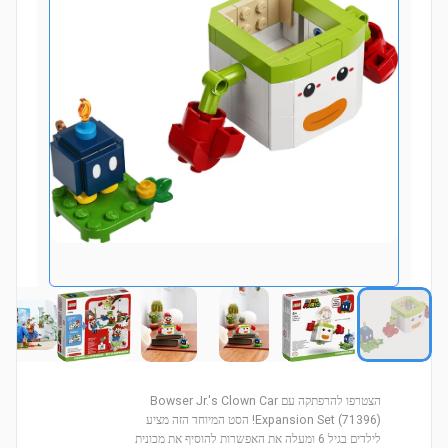
הצטרפו להרפתקה עם Bowser Jr.'s Clown Car
Expansion Set (71396)! הסט המיוחד הזה מציע
לילדים בגיל 6 ומעלה את האפשרות להוסיף את מכונית