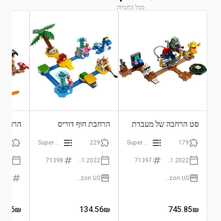
מכל החנויות
התחבר לצפייה בגרף
סט הרחבה של מעבדת
הרחבת חוף דוריס
הרחבה 
לואיג'י
לואיג'י
877
Super Mario
229
Super Mario
179
71398
01.01.2022
71397
01.01.2022
1401
Amazon US
Amazon US
3.56
₪
134.56
₪
745.85
₪