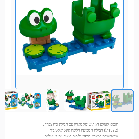
הכנסו לעולם המרגש של מאריו עם חבילת כוח צפרדע
(71392)! חבילה זו מציעה חליפה אינטראקטיבית
שמאפשרת למאריו לקפוץ ולזכות במטבעות דיגיטליים