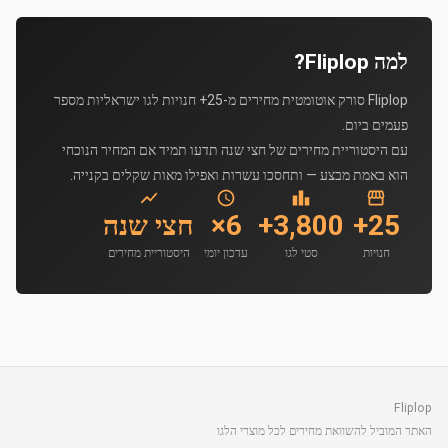
למה Fliplop?
Fliplop סורק אוטומטית מחירים מ-25+ חנויות לגו ישראליות מספר
פעמים ביום.
עם היסטוריית מחירים של חצי שנה תדעו תמיד אם המחיר הנוכחי
הוא באמת מבצע — ותחסכו עשרות ואפילו מאות שקלים בקנייה.
25+
3,800+
6×
חצי שנה
חנויות
סטי לגו
עדכון יומי
היסטוריית מחירים
Fliplop
האתר המוביל להשוואת מחירים לכל מוצרי הלגו