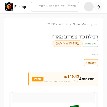
חפש לגו - שם, מספר סט או תיאור
Fliplop
בית
/
Super Mario
/
סט מספר
-
71392
חבילת כוח צפרדע מאריו
קיים במלאי
13.31
₪
לחלק
חנויות:
Amazon
₪
146.43
Amazon
Prime
משלוח לא ידוע — המחיר אינו סופי