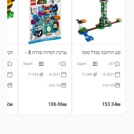
סט הרחבה מגדל סומו
ערכת דמויות סדרה 3 -
חבילת כ
בוס
שקית אקראית
13
Super Mario
0
Super Mario
231
71394
01.08.2021
71388
01.08.2021
Amazon US
Amazon US
2.92
₪
106.06
₪
153.34
₪