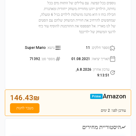
נוספים בכל קפיצה. עם צלילים של התזות מים בכל
נחיתה, הילדים ייהנו מחוויית משחק ייחודית ומאתגרת.
חבילת כוח זו היא מתנה מושלמת לילדים בגיל 6 ומעלה,
שמחפשים להרחיב את חוויית המשחק שלהם עם הסטים
של לגו מאריו. אל תפספסו את ההזדמנות להוסיף עוד כיף
לרגעי המשחק של ילדיכם!
מספר חלקים
:
11
נושא
:
Super Mario
תאריך יציאה
:
01.08.2021
מספר סט
:
71392
עדכון אחרון
:
6.8.2026,
9:13:51
Amazon
146.43
₪
Prime
מעבר לחנות
עודכן
לפני: 2 ימים
היסטוריית מחירים