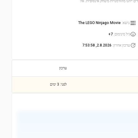
-פיגוריות וציוד מגוון, הילדים ייהנו מהזדמנויות משחק אינסופיות. אל
נושא
:
The LEGO Ninjago Movie
גיל מינימום
:
7+
עדכון אחרון
:
2.8.2026, 7:53:58
עדכון
לפני: 3 ימים