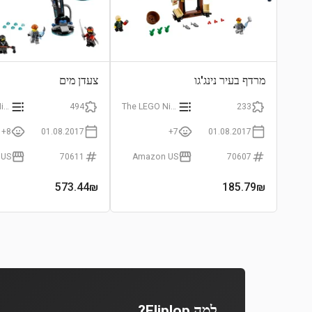
מרדף בעיר נינג'גו
צעדן מים
The LEGO Ninjago Movie
494
The LEGO Ninjago Movie
233
8+
01.08.2017
7+
01.08.2017
 US
70611
Amazon US
70607
573.44
₪
185.79
₪
למה Fliplop?