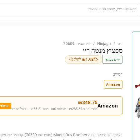
חפש לגו - שם, מספר סט או תיאור
בית
/
Ninjago
/
סט מספר
-
70609
מפציץ מנטה ריי
קיים במלאי
1.02
₪
לחלק
חנויות:
Amazon
₪
348.75
Amazon
Prime
מחיר מוצר ₪285.54 · משלוח ₪0 · מכס ₪63.21
— כלול במחיר
הצטרפו להרפתקה עם ה-ta Ray Bomber