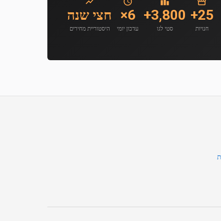
25+
3,800+
6×
חצי שנה
חנויות
סטי לגו
עדכון יומי
היסטוריית מחירים
ת