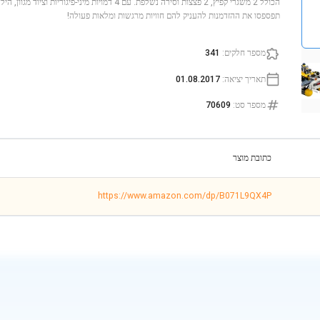
הכולל 2 משגרי קפיץ, 2 פצצות וסירה נשלפת. עם 4 דמויות מיני
תפספסו את ההזדמנות להעניק להם חוויות מרגשות ומלאות פעולה!
מספר חלקים
:
341
תאריך יציאה
:
01.08.2017
מספר סט
:
70609
כתובת מוצר
https://www.amazon.com/dp/B071L9QX4P