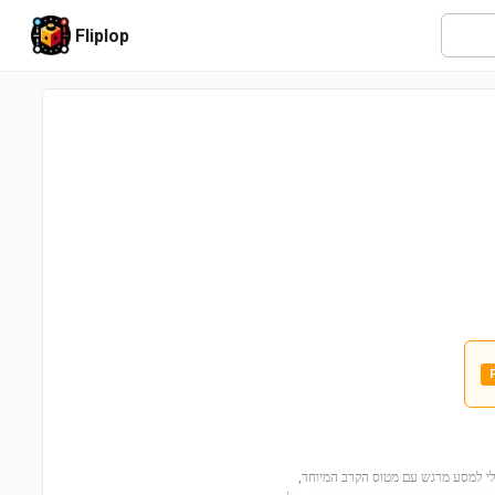
Fliplop
Man (מספר סט 70609)! קחו את קול ושן-לי למסע מרגש עם מטוס הקרב המיוחד,