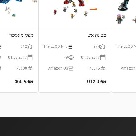
מכונת אש
מפלי מאסטר
312
The LEGO Ninjago Movie
944
01.08.2017
9+
01.08.2017
70608
Amazon US
70615
Amazon
460.93
₪
1012.09
₪