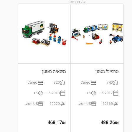
מכל החנויות
התחבר לצפייה בגרף
טרמינל מטען
משאית מטען
Cargo
320
Cargo
740
5+
01.06.2013
6+
01.06.2017
Amazon US
60020
Amazon US
60169
468.17
₪
488.26
₪