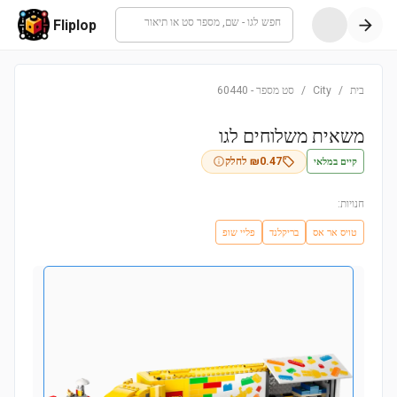
חפש לגו - שם, מספר סט או תיאור
Fliplop
בית
/
City
/
סט מספר
-
60440
משאית משלוחים לגו
קיים במלאי
0.47
₪
לחלק
חנויות:
טויס אר אס
בריקלנד
פליי שופ