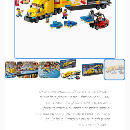
היכנסו לעולם המרגש של לגו עם משאית משלוחים לגו
60440! הסט המושלם עבור בוני העתיד, כולל משאית
גדולה עם נגרר, פלטות משחק, מלגזה פועלת ודוכן
נקניקיות. הילדים ייהנו לשחק עם 4 דמויות מיניפיגור,
לחקור וליצור סצנות אינסופיות. אל תפספסו את ההזדמנות
להעניק להם חוויה מהנה ומלמדת – כי כל רגע הוא
הזדמנות ליצירתיות ולכיף!