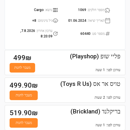
מספר חלקים
:
1069
נושא
:
Cargo
תאריך יציאה
:
01.06.2024
גיל מינימום
:
8+
עדכון אחרון
:
7.8.2026,
מספר סט
:
60440
8:20:09
פליי שופ (Playshop)
499
₪
מעבר לחנות
עודכן
לפני: 1 שעה
טויס אר אס (Toys R Us)
499.90
₪
מעבר לחנות
עודכן
לפני: 2 שעות
בריקלנד (Brickland)
519.90
₪
מעבר לחנות
עודכן
לפני: 1 שעה