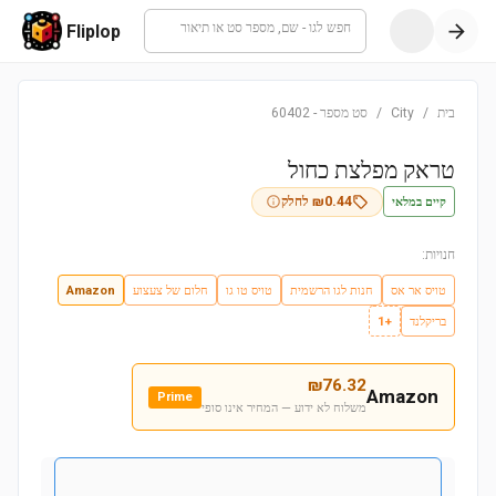
חפש לגו - שם, מספר סט או תיאור
Fliplop
בית
/
City
/
סט מספר
-
60402
טראק מפלצת כחול
קיים במלאי
0.44
₪
לחלק
חנויות:
טויס אר אס
חנות לגו הרשמית
טויס טו גו
חלום של צעצוע
Amazon
בריקלנד
+1
₪
76.32
Amazon
Prime
משלוח לא ידוע — המחיר אינו סופי