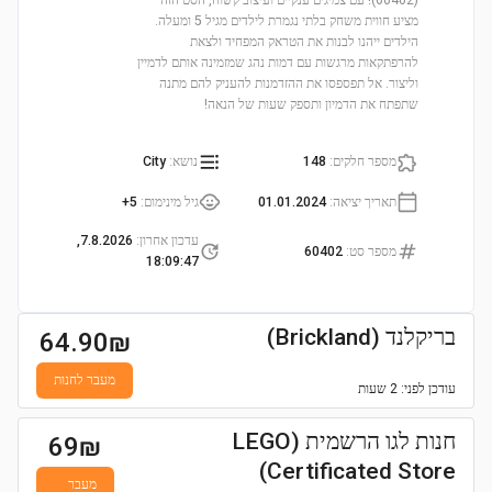
(60402)! עם צמיגים ענקיים ועיצוב קשוח, הסט הזה
מציע חווית משחק בלתי נגמרת לילדים מגיל 5 ומעלה.
הילדים ייהנו לבנות את הטראק המפחיד ולצאת
להרפתקאות מרגשות עם דמות נהג שמזמינה אותם לדמיין
וליצור. אל תפספסו את ההזדמנות להעניק להם מתנה
שתפתח את הדמיון ותספק שעות של הנאה!
מספר חלקים
:
148
נושא
:
City
תאריך יציאה
:
01.01.2024
גיל מינימום
:
5+
עדכון אחרון
:
7.8.2026,
מספר סט
:
60402
18:09:47
בריקלנד (Brickland)
64.90
₪
מעבר לחנות
עודכן
לפני: 2 שעות
חנות לגו הרשמית (LEGO
69
₪
Certificated Store)
מעבר