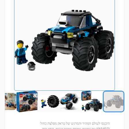
היכנסו לעולם המהיר והמרגש של טראק מפלצת כחול