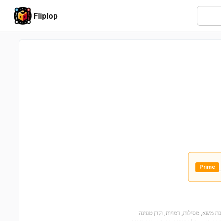
Fliplop
Prime
ם הסט Deluxe Train Set,5609! הסט כולל רכבת משא, מסילות, דמויות, וקרן טעינה