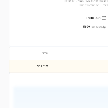
 מנוף גדול ורצועת קונבייר, תוך פיתוח
מדת – הם ייהנו מכל רגע!
נושא
:
Trains
מספר סט
:
5609
עדכון
לפני: 1 יום