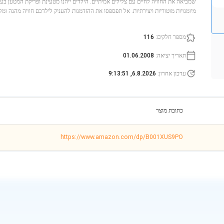
שמביאה את החוויה לחיים עם צלילים אמיתיים. הילדים ייהנו מטעינת ופריקת המטען בעזרת
מיומנויות מוטוריות ויצירתיות. אל תפספסו את ההזדמנות להעניק לילדכם חוויה מהנה ומל
מספר חלקים
:
116
תאריך יציאה
:
01.06.2008
עדכון אחרון
:
6.8.2026, 9:13:51
כתובת מוצר
https://www.amazon.com/dp/B001XUS9PO