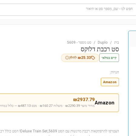
חפש לגו - שם, מספר סט או תיאור
בית
/
Duplo
/
סט מספר
-
5609
סט רכבת דלוקס
קיים במלאי
25.33
₪
לחלק
חנויות:
Amazon
₪
2937.79
Amazon
מחיר מוצר ₪2290.39 · משלוח ₪160.27 · מכס ₪487.13
— כלול במחיר
הצטרפו להרפתקאות רכבת מרגשות ע