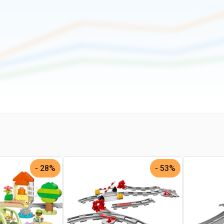
28% -
53% -