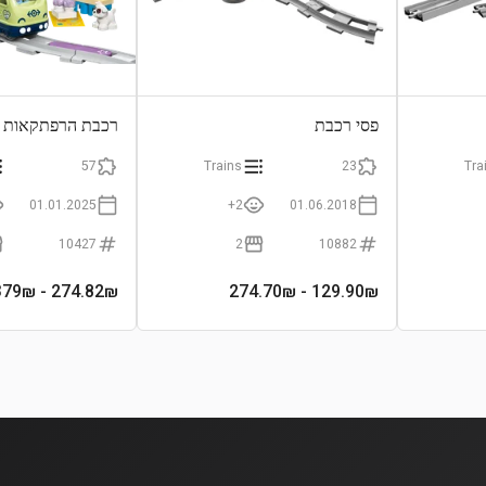
פסי רכבת
רכבת הרפתקאות א
57
Trains
23
Tra
01.01.2025
2+
01.06.2018
10427
2
10882
- 379₪
274.82
₪
- 274.70₪
129.90
₪