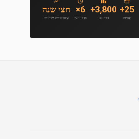
25+
3,800+
6×
חצי שנה
חנויות
סטי לגו
עדכון יומי
היסטוריית מחירים
ת