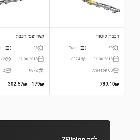
רכבת קיטור
גשר ופסי רכבת
ins
26
Trains
59
2+
01.06.2018
10874
01.06.2018
2
10872
Amazon US
- 302.67₪
179
₪
789.10
₪
למה Fliplop?