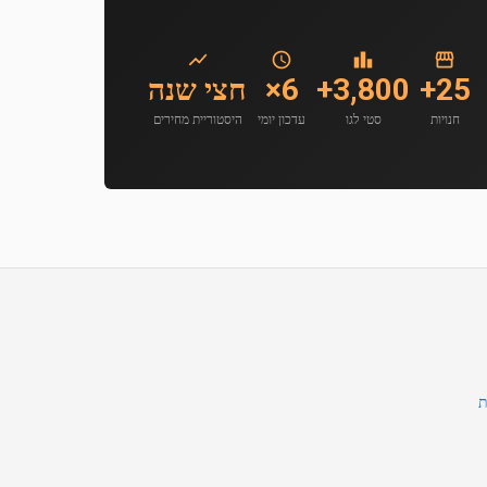
25+
3,800+
6×
חצי שנה
חנויות
סטי לגו
עדכון יומי
היסטוריית מחירים
ת