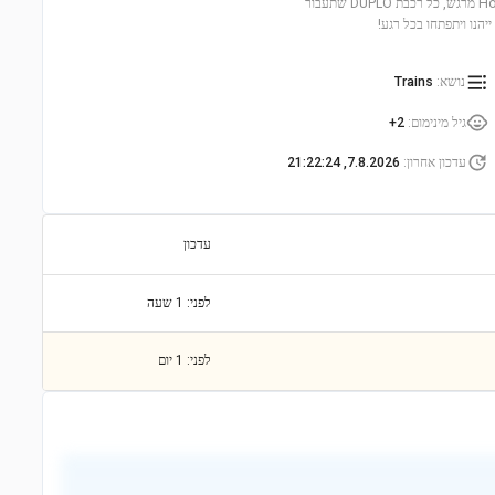
פיתוח מיומנויות בנייה ויצירתיות. עם דמות של פועל בניין, אביזרי משחק נוספים וצליל Horn מרגש, כל רכבת DUPLO שתעבור
יהנו ויתפתחו בכל רגע!
נושא
:
Trains
גיל מינימום
:
2+
עדכון אחרון
:
7.8.2026, 21:22:24
עדכון
לפני: 1 שעה
לפני: 1 יום