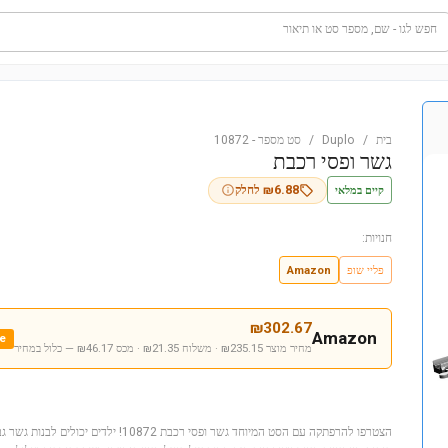
חפש לגו - שם, מספר סט או תיאור
בית
/
Duplo
/
סט מספר
-
10872
גשר ופסי רכבת
קיים במלאי
6.88
₪
לחלק
חנויות:
פליי שופ
Amazon
₪
302.67
Amazon
e
מחיר מוצר ₪235.15 · משלוח ₪21.35 · מכס ₪46.17
— כלול במחיר
הצטרפו להרפתקה עם הסט המיוחד גשר ופסי רכבת 872