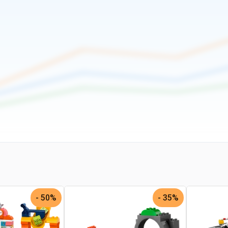
50% -
35% -