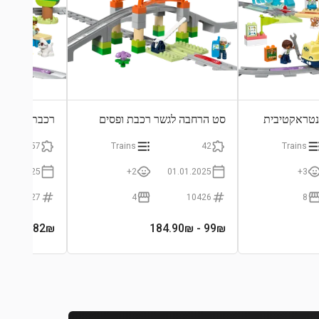
נטראקטיבית
סט הרחבה לגשר רכבת ופסים
רכבת הרפתק
57
Trains
42
Trains
01.01.2025
2+
01.01.2025
3+
10427
4
10426
8
- 379₪
274.82
₪
- 184.90₪
99
₪