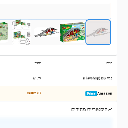
חנות
מחיר
פליי שופ (Playshop)
₪179
₪302.67
Amazon
Prime
היסטוריית מחירים