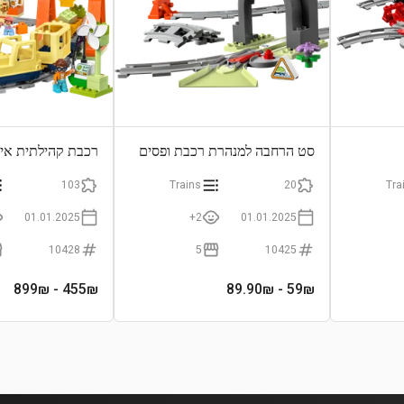
סט הרחבה למנהרת רכבת ופסים
רכבת קהילתית אי
גדולה
103
Trains
20
Tra
01.01.2025
2+
01.01.2025
10428
5
10425
- 899₪
455
₪
- 89.90₪
59
₪