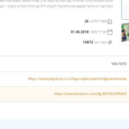
תוסיף עוד חוויה! אל תפספסו את ההזדמנות להעניק לילדיכם חוויה לימודית וכיפית – הם י
מספר חלקים
:
26
תאריך יציאה
:
01.06.2018
מספר סט
:
10872
כתובת מוצר
https://www.playshop.co.il/lego-duplo-train-bridge-and-tracks
https://www.amazon.com/dp/B07BHGPKWG