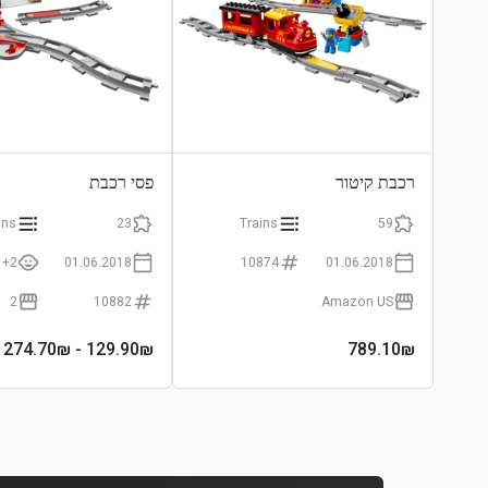
רכבת קיטור
פסי רכבת
ins
23
Trains
59
2+
01.06.2018
10874
01.06.2018
2
10882
Amazon US
- 274.70₪
129.90
₪
789.10
₪