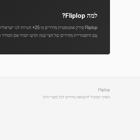
למה Fliplop?
Fliplop סורק אוטומטית מחירים מ-25+ חנויות לגו ישראליות מספר פעמים ביום.
עם היסטוריית מחירים של חצי שנה תדעו תמיד אם המחיר ה
Fliplop
האתר המוביל להשוואת מחירים לכל מוצרי הלגו