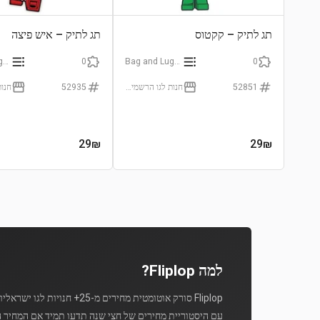
תג לתיק – קקטוס
תג לתיק – איש פיצה
Bag and Luggage Tags
0
Bag and Luggage Tags
0
52851
חנות לגו הרשמית (LEGO Certificated Store)
52935
29
₪
29
₪
למה Fliplop?
Fliplop סורק אוטומטית מחירים מ-25+ חנויות לגו ישראליות מספר פעמים ביום.
עם היסטוריית מחירים של חצי שנה תדעו תמיד אם המחיר ה