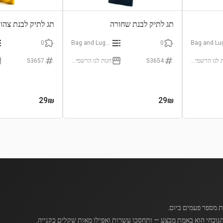
תג לתיק לבנת שחורה
תג לתיק לבנת צהו
0
Bag and Luggage Tags
0
חנות לגו הרשמית (LEGO Certificated Store)
53654
חנות לגו הרשמית (LEGO Certificated Store)
53657
29
₪
29
₪
נוכחי הוא באמת מבצע — ותחסכו עשרות ואפילו מאות שקלים בקנייה.