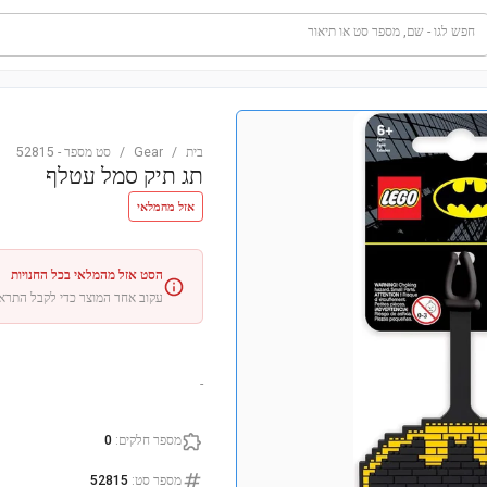
חפש לגו - שם, מספר סט או תיאור
בית
/
Gear
/
סט מספר
-
52815
תג תיק סמל עטלף
אזל מהמלאי
הסט אזל מהמלאי בכל החנויות
עקוב אחר המוצר כדי לקבל התרא
-
מספר חלקים
:
0
מספר סט
:
52815