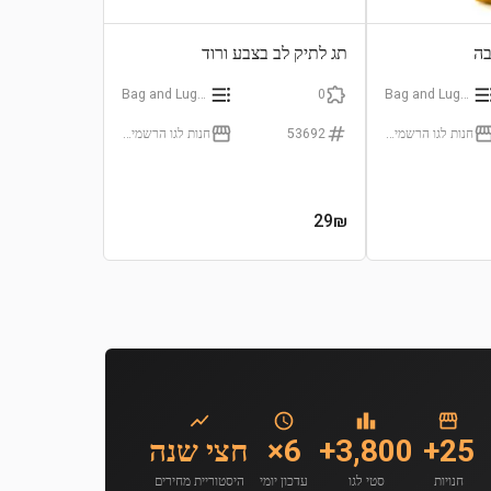
בה
תג לתיק לב בצבע ורוד
Bag and Luggage Tags
0
Bag and Luggage Tags
חנות לגו הרשמית (LEGO Certificated Store)
53692
חנות לגו הרשמית (LEGO Certificated Store)
29
₪
25+
3,800+
6×
חצי שנה
חנויות
סטי לגו
עדכון יומי
היסטוריית מחירים