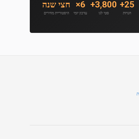
25+
3,800+
6×
חצי שנה
חנויות
סטי לגו
עדכון יומי
היסטוריית מחירים
ת