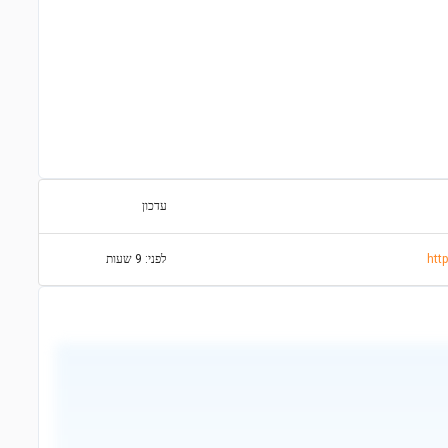
עדכון
htt
לפני: 9 שעות