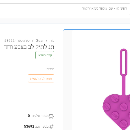
חפש לגו - שם, מספר סט או תיאור
בית
/
Gear
/
סט מספר
-
53692
תג לתיק לב בצבע ורוד
קיים במלאי
חנויות:
חנות לגו הרשמית
-
מספר חלקים
:
0
מספר סט
:
53692