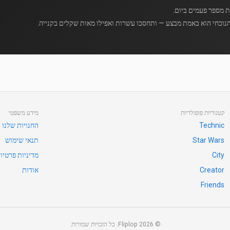
נוכחי הוא באמת מבצע — ותחסכו עשרות ואפילו מאות שקלים בקנייה.
קטגוריות פופולריות
מידע משפטי
Technic
החנויות שלנו
Star Wars
תנאי שימוש
City
מדיניות פרטיו
Creator
אודות
Friends
©
2026
Fliplop. כל הזכויות שמורות.