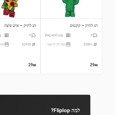
תג לתיק – קקטוס
תג לתיק – איש פיצה
Bag and Luggage Tags
0
Bag and Luggage Tags
0
52851
חנות לגו הרשמית (LEGO Certificated Store)
52935
29
₪
29
₪
למה Fliplop?