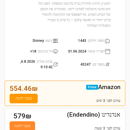
ראש זז, ותיהנו מחוויית בנייה מרגיעה ומספקת. הסט הזה
הוא מתנה מושלמת לאוהבי דיסני, שמזכירה את הקסם
של הסרט האהוב. אל תפספסו את ההזדמנות להוסיף
פריט ייחודי זה לאוסף שלכם – כל פרט בו מעורר
נוסטלגיה ושמחה!
מספר חלקים
:
1443
נושא
:
Disney
תאריך יציאה
:
01.06.2024
גיל מינימום
:
18+
עדכון אחרון
:
6.8.2026,
מספר סט
:
43247
0:10:42
Amazon
554.46
₪
Prime
מעבר לחנות
עודכן
לפני: 3 ימים
אנדנדינו (Endendino)
579
₪
מעבר לחנות
עודכן
לפני: 3 שעות