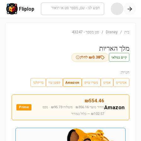
חפש לגו - שם, מספר סט או תיאור
Fliplop
בית
/
Disney
/
סט מספר
-
43247
מלך האריות
קיים במלאי
0.38
₪
לחלק
חנויות:
אנדנדינו
אמיגו
מטרו טויס
Amazon
קפטן טוי
בריקלנד
₪
554.46
Amazon
מחיר מוצר ₪356.16 · משלוח ₪95.73 · מכס
Prime
₪102.57
— כלול במחיר