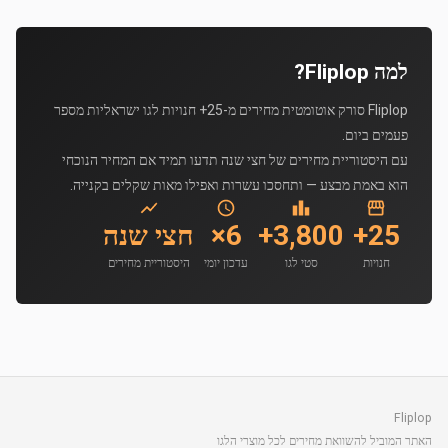
למה Fliplop?
Fliplop סורק אוטומטית מחירים מ-25+ חנויות לגו ישראליות מספר
פעמים ביום.
עם היסטוריית מחירים של חצי שנה תדעו תמיד אם המחיר הנוכחי
הוא באמת מבצע — ותחסכו עשרות ואפילו מאות שקלים בקנייה.
25+
3,800+
6×
חצי שנה
חנויות
סטי לגו
עדכון יומי
היסטוריית מחירים
Fliplop
האתר המוביל להשוואת מחירים לכל מוצרי הלגו