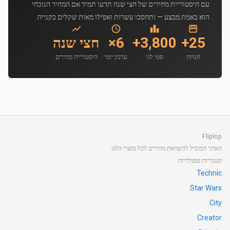
עם היסטוריית מחירים של חצי שנה תדעו תמיד אם המחיר הנוכחי
הוא באמת מבצע — ותחסכו עשרות ואפילו מאות שקלים בקנייה.
25+
3,800+
6×
חצי שנה
חנויות
סטי לגו
עדכון יומי
היסטוריית מחירים
Fliplop
האתר המוביל להשוואת מחירים לכל מוצרי הלגו
קטגוריות פופולריות
Technic
Star Wars
City
Creator