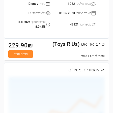
מספר חלקים
:
1022
נושא
:
Disney
תאריך יציאה
:
01.06.2023
גיל מינימום
:
6+
עדכון אחרון
:
8.8.2026,
מספר סט
:
43221
8:04:58
טויס אר אס (Toys R Us)
229.90
₪
מעבר לחנות
עודכן
לפני: 14 שעות
היסטוריית מחירים