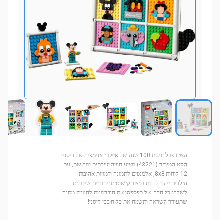
הצטרפו לחגיגות 100 שנה של אייקוני אנימציה של דיסני!
הסט המיוחד (43221) מציע חוויה יצירתית ומרגשת, עם
12 לוחות 8x8, אלמנטים לתמונה ודמויות אהובות.
הילדים ייהנו לבנות וליצור קישוטים ייחודיים שיכולים
לשדרג כל חדר. אל תפספסו את ההזדמנות להעניק מתנה
שתעורר השראה ותשמח את כל חובבי דיסני!