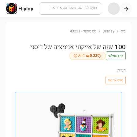
חפש לגו - שם, מספר סט או תיאור
Fliplop
בית
/
Disney
/
סט מספר
-
43221
100 שנה של אייקוני אנימציה של דיסני
קיים במלאי
0.22
₪
לחלק
חנויות:
טויס אר אס