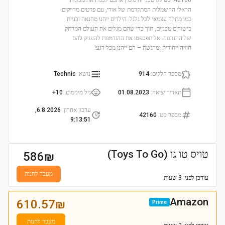
42160! סט לגו טכני זה מזמין אתכם לבנות את מכונית
הראלי החשמלית המתקדמת של אודי, עם פרטים מדויקים
כמו מתלה עצמאי לכל גלגל. הילדים ייהנו מהנאה ובניית
כישורים טכניים, תוך כדי שהם מגלים את העולם המרתק
של ההנדסה. אל תפספסו את ההזדמנות להעניק להם
חוויה ייחודית ומרגשת – הם ייהנו מכל רגע!
מספר חלקים
:
914
נושא
:
Technic
תאריך יציאה
:
01.08.2023
גיל מינימום
:
10+
עדכון אחרון
:
6.8.2026,
מספר סט
:
42160
9:13:51
טויס טו גו (Toys To Go)
586
₪
מעבר לחנות
עודכן
לפני: 3 שעות
Amazon
610.57
₪
Prime
מעבר לחנות