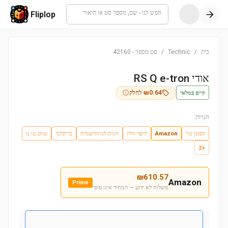
חפש לגו - שם, מספר סט או תיאור
Fliplop
בית
/
Technic
/
סט מספר
-
42160
אודי RS Q e-tron
קיים במלאי
0.64
₪
לחלק
חנויות:
קפטן טוי
Amazon
היפר ווליו
חנות לגו הרשמית
בריקלנד
טויס טו גו
+2
₪
610.57
Amazon
Prime
משלוח לא ידוע — המחיר אינו סופי