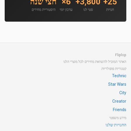
25+
3,800+
6×
חצי שנה
חנויות
סטי לגו
עדכון יומי
היסטוריית מחירים
Fliplop
האתר המוביל להשוואת מחירים לכל מוצרי הלגו
קטגוריות פופולריות
Technic
Star Wars
City
Creator
Friends
מידע משפטי
החנויות שלנו