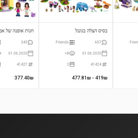
בסיס הצלה בגונגל
חנות אופנה של אמ
343
Friends
657
Frie
01.06.2020
8+
01.06.2020
41427
2
41424
377.40
₪
- 477.81₪
419
₪