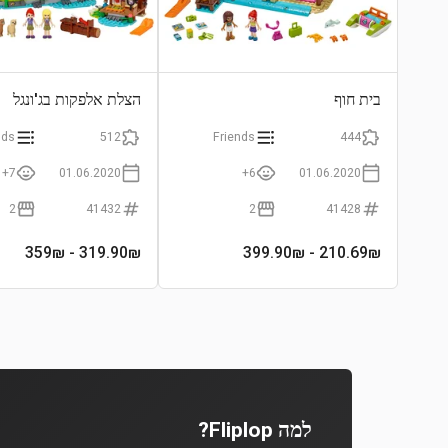
בית חוף
הצלת אלפקות בג'ונגל
nds
512
Friends
444
7+
01.06.2020
6+
01.06.2020
2
41432
2
41428
- 359₪
319.90
₪
- 399.90₪
210.69
₪
למה Fliplop?