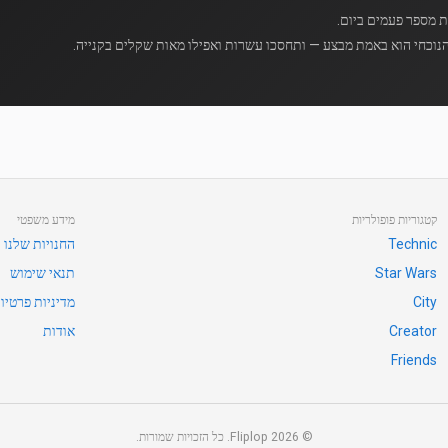
נוכחי הוא באמת מבצע — ותחסכו עשרות ואפילו מאות שקלים בקנייה.
קטגוריות פופולריות
מידע משפטי
Technic
החנויות שלנו
Star Wars
תנאי שימוש
City
מדיניות פרטיו
Creator
אודות
Friends
©
2026
Fliplop. כל הזכויות שמורות.