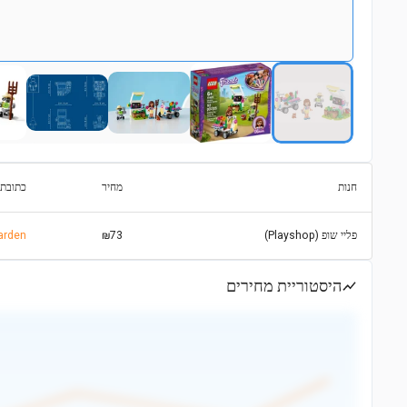
חנות
מחיר
כתובת 
פליי שופ (Playshop)
₪73
garden
היסטוריית מחירים