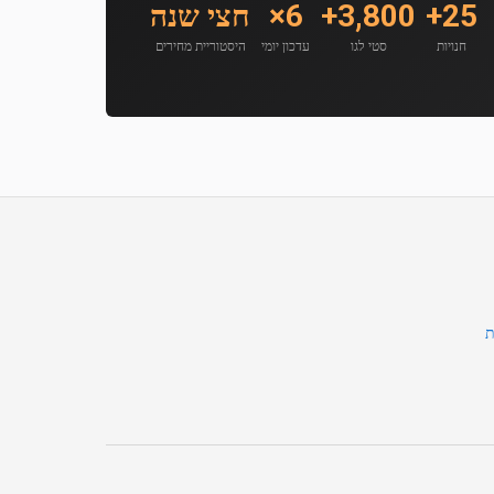
25+
3,800+
6×
חצי שנה
חנויות
סטי לגו
עדכון יומי
היסטוריית מחירים
ת