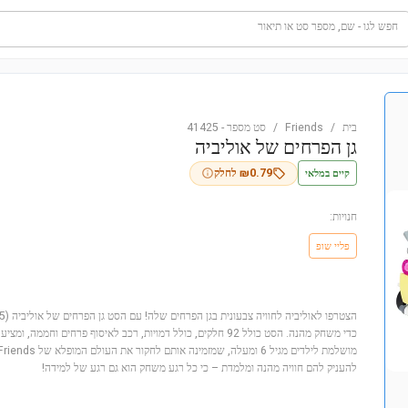
חפש לגו - שם, מספר סט או תיאור
בית
/
Friends
/
סט מספר
-
41425
גן הפרחים של אוליביה
קיים במלאי
0.79
₪
לחלק
חנויות:
פליי שופ
כדי משחק מהנה. הסט כולל 92 חלקים, כולל דמויות, רכב לאיסוף פרחים וחמ
להעניק להם חוויה מהנה ומלמדת – כי כל רגע משחק הוא גם רגע של למידה!