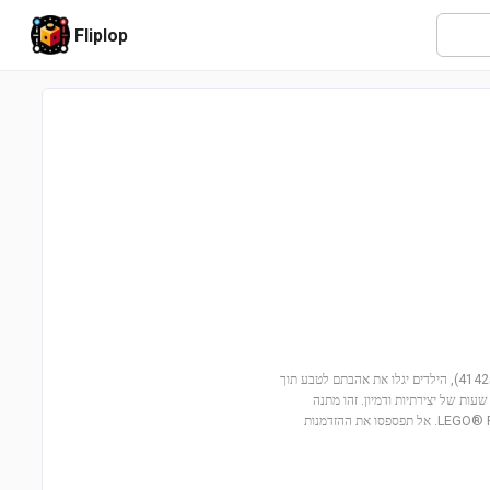
Fliplop
הצטרפו לאוליביה לחוויה צבעונית בגן הפרחים שלה! עם הסט גן הפרחים של אוליביה (41425), הילדים יגלו את אהבתם לטבע תוך
מה, ומציע שעות של יצירתיות ודמיון. זהו מתנה
מושלמת לילדים מגיל 6 ומעלה, שמזמינה אותם לחקור את העולם המופלא של LEGO® Friends. אל תפספסו את ההזדמנות