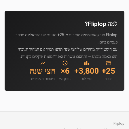
למה Fliplop?
Fliplop סורק אוטומטית מחירים מ-25+ חנויות לגו ישראליות מספר
פעמים ביום.
עם היסטוריית מחירים של חצי שנה תדעו תמיד אם המחיר הנוכחי
הוא באמת מבצע — ותחסכו עשרות ואפילו מאות שקלים בקנייה.
25+
3,800+
6×
חצי שנה
חנויות
סטי לגו
עדכון יומי
היסטוריית מחירים
Fliplop