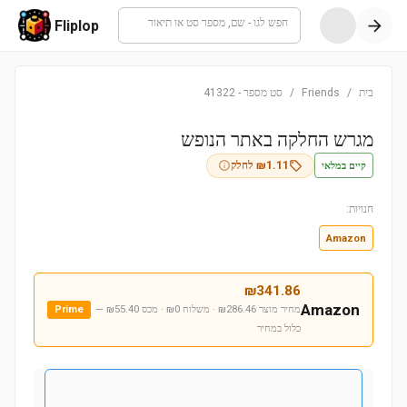
חפש לגו - שם, מספר סט או תיאור
Fliplop
בית
/
Friends
/
סט מספר
-
41322
מגרש החלקה באתר הנופש
קיים במלאי
1.11
₪
לחלק
חנויות:
Amazon
₪
341.86
Amazon
מחיר מוצר ₪286.46 · משלוח ₪0 · מכס ₪55.40
—
Prime
כלול במחיר