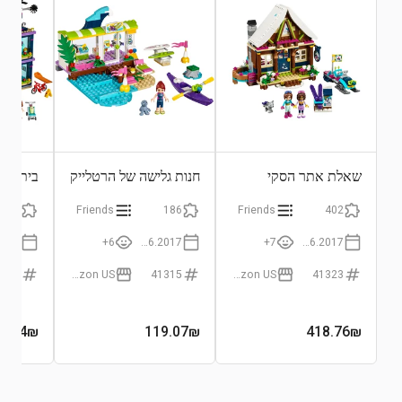
שאלת אתר הסקי
חנות גלישה של הרטלייק
בית חול
880
Friends
186
Friends
402
6+
01.06.2017
7+
01.06.2017
1318
Amazon US
41315
Amazon US
41323
0.14
₪
119.07
₪
418.76
₪