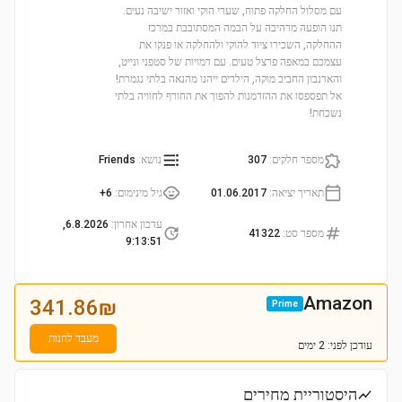
עם מסלול החלקה פתוח, שערי הוקי ואזור ישיבה נעים.
תנו הופעה מרהיבה על הבמה המסתובבת במרכז
ההחלקה, השכירו ציוד להוקי ולהחלקה או פנקו את
עצמכם במאפה פרצל טעים. עם דמויות של סטפני ונייט,
והארנבון החביב מוקה, הילדים ייהנו מהנאה בלתי נגמרת!
אל תפספסו את ההזדמנות להפוך את החורף לחוויה בלתי
נשכחת!
מספר חלקים
:
307
נושא
:
Friends
תאריך יציאה
:
01.06.2017
גיל מינימום
:
6+
עדכון אחרון
:
6.8.2026,
מספר סט
:
41322
9:13:51
Amazon
341.86
₪
Prime
מעבר לחנות
עודכן
לפני: 2 ימים
היסטוריית מחירים