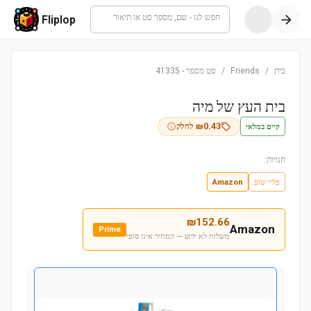
חפש לגו - שם, מספר סט או תיאור
Fliplop
בית
/
Friends
/
סט מספר
-
41335
בית העץ של מיה
קיים במלאי
0.43
₪
לחלק
חנויות:
פליי שופ
Amazon
₪
152.66
Amazon
Prime
משלוח לא ידוע — המחיר אינו סופי