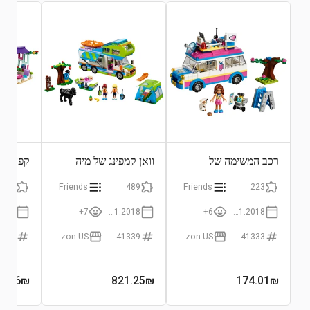
התחבר לצפייה בגרף
רכב המשימה של
וואן קמפינג של מיה
קפה הא
אוליביה
378
Friends
489
Friends
223
7+
01.01.2018
6+
01.01.2018
1336
Amazon US
41339
Amazon US
41333
5.96
₪
821.25
₪
174.01
₪