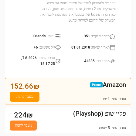
החברים ולהתכונן לערב של סיפורי רוחות עם פיצה
ומשחקים. עם 2 דמויות, ארנב חמוד וציוד מגוון, כל רגע
כאן הוא הרפתקה! אל תפספסו את ההזדמנות להפוך את
המשחק של ילדיכם למיוחד ומרגש!
מספר חלקים
:
351
נושא
:
Friends
תאריך יציאה
:
01.01.2018
גיל מינימום
:
6+
עדכון אחרון
:
7.8.2026,
מספר סט
:
41335
15:17:25
Amazon
152.66
₪
Prime
מעבר לחנות
עודכן
לפני: 1 יום
פליי שופ (Playshop)
224
₪
מעבר לחנות
עודכן
לפני: 5 שעות