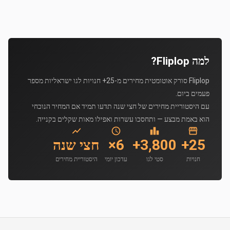
למה Fliplop?
Fliplop סורק אוטומטית מחירים מ-25+ חנויות לגו ישראליות מספר
פעמים ביום.
עם היסטוריית מחירים של חצי שנה תדעו תמיד אם המחיר הנוכחי
הוא באמת מבצע — ותחסכו עשרות ואפילו מאות שקלים בקנייה.
25+
3,800+
6×
חצי שנה
חנויות
סטי לגו
עדכון יומי
היסטוריית מחירים