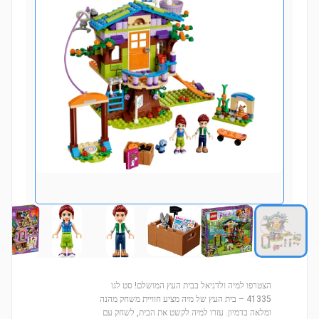
הצטרפו למיה ולדניאל בבית העץ המושלם! סט לגו
41335 – בית העץ של מיה מציע חוויית משחק מהנה
ומלאה בדמיון. עזרו למיה לקשט את הבית, לשחק עם