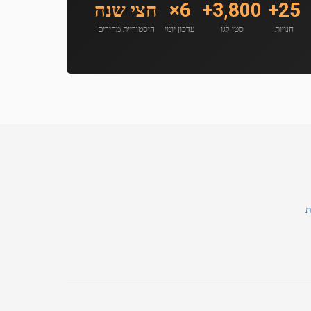
25+
3,800+
6×
חצי שנה
חנויות
סטי לגו
עדכון יומי
היסטוריית מחירים
ת