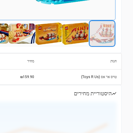
חנות
מחיר
טויס אר אס (Toys R Us)
₪159.90
היסטוריית מחירים