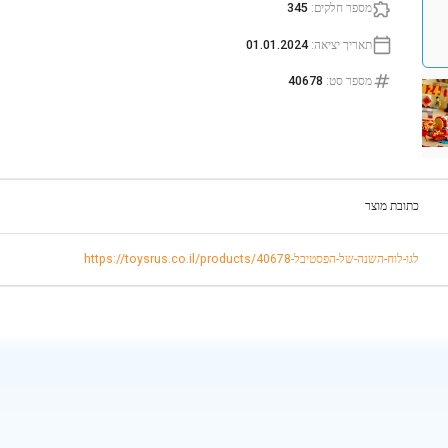
מספר חלקים
:
345
תאריך יציאה
:
01.01.2024
מספר סט
:
40678
כתובת מוצר
https://toysrus.co.il/products/לגו-לוח-השנה-של-הפסטיבל-40678