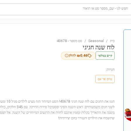
חפש לגו - שם, מספר סט או תיאור
בית
/
Seasonal
/
סט מספר
-
40678
לוח שנה חגיגי
קיים במלאי
0.46
₪
לחלק
חנויות:
טויס אר אס
חגגו את החגים
לשני חגים משמעותיים: ראש השנ
משנה את התאריך בקלות ומזמין אתכם לחוות את הרגעים המיוחדים של השנה. אל תפספס
שתשמח את הילדים ותעורר בהם יצירתיות!