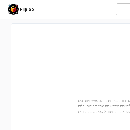
Fliplop
 עם לוח שנה חגיגי 40678! הסט המיוחד הזה מציע לילדים מגיל 10 ומעלה חווית בנייה מהנה עם אפשרויות חגיגה
ה הסיני ופסטיבל סירות הדרקון. עם 345 חלקים, כולל דמויות מיניפיגורות ואביזרי פנסים, הלוח
ו את ההזדמנות להעניק מתנה ייחודית