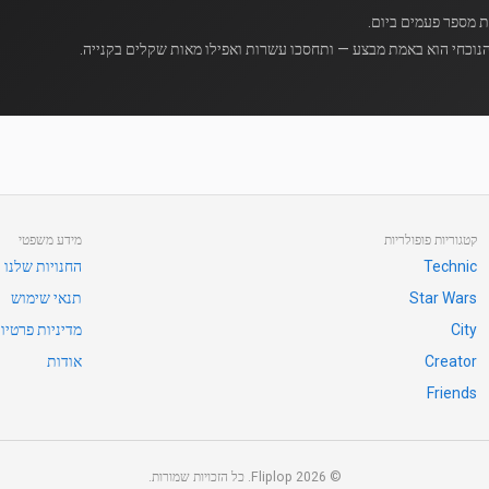
נוכחי הוא באמת מבצע — ותחסכו עשרות ואפילו מאות שקלים בקנייה.
קטגוריות פופולריות
מידע משפטי
Technic
החנויות שלנו
Star Wars
תנאי שימוש
City
מדיניות פרטיו
Creator
אודות
Friends
©
2026
Fliplop. כל הזכויות שמורות.