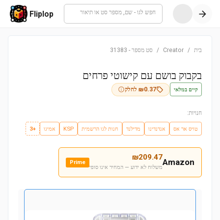
חפש לגו - שם, מספר סט או תיאור
Fliplop
בית
/
Creator
/
סט מספר
-
31383
בקבוק בושם עם קישוטי פרחים
קיים במלאי
0.37
₪
לחלק
חנויות:
טויס אר אס
אנדנדינו
מדילנד
חנות לגו הרשמית
KSP
אמיגו
+3
₪
209.47
Amazon
Prime
משלוח לא ידוע — המחיר אינו סופי