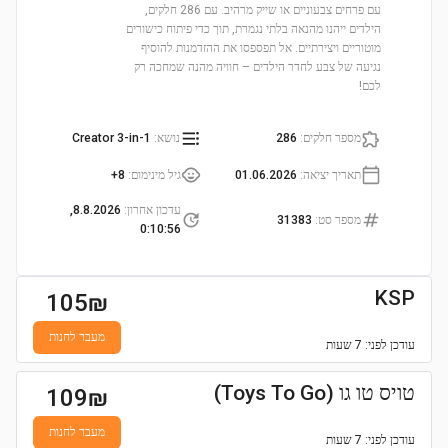
עם פרחים צבעוניים או שייק מרהיב. עם 286 חלקים,
הילדים ייהנו מהנאה בלתי נגמרת, תוך כדי פיתוח כישורים
מוטוריים ויצירתיים. אל תפספסו את ההזדמנות להוסיף
נגיעה של צבע לחדר הילדים – חוויה מהנה שמחכה רק
לכם!
מספר חלקים
:
286
נושא
:
Creator 3-in-1
תאריך יציאה
:
01.06.2026
גיל מינימום
:
8+
עדכון אחרון
:
8.8.2026,
מספר סט
:
31383
0:10:56
KSP
105
₪
מעבר לחנות
עודכן
לפני: 7 שעות
טויס טו גו (Toys To Go)
109
₪
מעבר לחנות
עודכן
לפני: 7 שעות