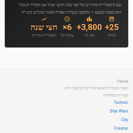
עם היסטוריית מחירים של חצי שנה תדעו תמיד אם המחיר הנוכחי
הוא באמת מבצע — ותחסכו עשרות ואפילו מאות שקלים בקנייה.
25+
3,800+
6×
חצי שנה
חנויות
סטי לגו
עדכון יומי
היסטוריית מחירים
Fliplop
האתר המוביל להשוואת מחירים לכל מוצרי הלגו
קטגוריות פופולריות
Technic
Star Wars
City
Creator