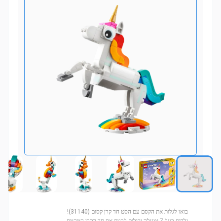
בואו לגלות את הקסם עם הסט חד קרן קסום (31140)!