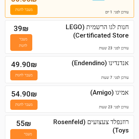
מעבר לחנות
עודכן
לפני: 1 יום
חנות לגו הרשמית (LEGO
39
₪
Certificated Store)
מעבר
לחנות
עודכן
לפני: 23 שעות
אנדנדינו (Endendino)
49.90
₪
מעבר לחנות
עודכן
לפני: 7 שעות
אמיגו (Amigo)
54.90
₪
מעבר לחנות
עודכן
לפני: 23 שעות
רוזנפלד צעצועים (Rosenfeld
55
₪
Toys)
מעבר