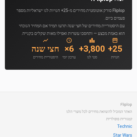
Fliplop סורק אוטומטית מחירים מ-25+ חנויות לגו ישראליות מספר
פעמים ביום.
עם היסטוריית מחירים של חצי שנה תדעו תמיד אם המחיר הנוכחי
הוא באמת מבצע — ותחסכו עשרות ואפילו מאות שקלים בקנייה.
25+
3,800+
6×
חצי שנה
חנויות
סטי לגו
עדכון יומי
היסטוריית מחירים
Fliplop
האתר המוביל להשוואת מחירים לכל מוצרי הלגו
קטגוריות פופולריות
Technic
Star Wars