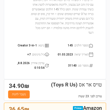
ילדים בגיל 7 ומעלה יכולים לבנות את חד הקרן המהמם
עם קרן זהב וזנב צבעוני, וליהנות מהאפשרות להציג אותו
בשתי עמדות שונות. הסט כולל 145 חלקים שמאפשרים
בנייה של 3 יצורים קסומים שונים – חד קרן, סוס ים וטווס.
כל דגם מציע חווית משחק ייחודית ומעוררת דמיון, עם
אפשרויות תצוגה מרהיבות. אל תפספסו את ההזדמנות
להעניק לילדכם חוויה מהנה ומלמדת – הם ייהנו מכל
רגע!
מספר חלקים
:
145
נושא
:
Creator 3-in-1
תאריך יציאה
:
01.03.2023
גיל מינימום
:
7+
עדכון אחרון
:
8.8.2026,
מספר סט
:
31140
0:10:54
טויס אר אס (Toys R Us)
34.90
₪
מעבר לחנות
עודכן
לפני: 23 שעות
Amazon
36.65
₪
Prime