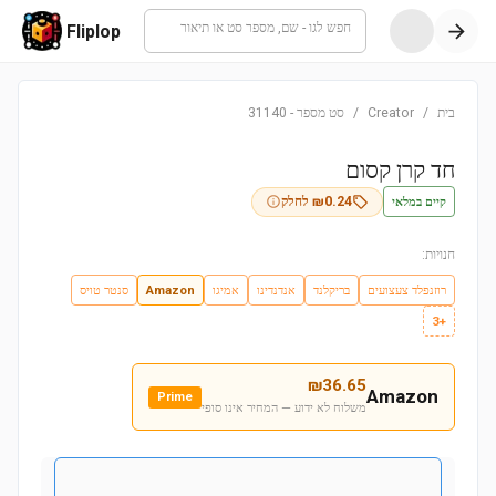
חפש לגו - שם, מספר סט או תיאור
Fliplop
בית
/
Creator
/
סט מספר
-
31140
חד קרן קסום
קיים במלאי
0.24
₪
לחלק
חנויות:
רוזנפלד צעצועים
בריקלנד
אנדנדינו
אמיגו
Amazon
סנטר טויס
+3
₪
36.65
Amazon
Prime
משלוח לא ידוע — המחיר אינו סופי