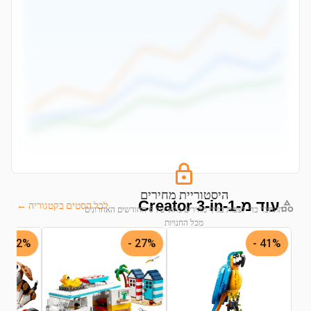
היסטוריית מחירים
עוד מ-Creator 3-in-1
לכל הסטים בקטגוריה ←
התחבר כדי לצפות בגרף מחירים מלא של 6 החודשים האחרונים
מכל החנויות
32% -
27% -
41% -
התחבר לצפייה בגרף