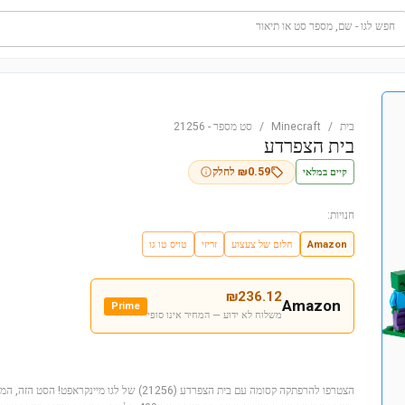
חפש לגו - שם, מספר סט או תיאור
בית
/
Minecraft
/
סט מספר
-
21256
בית הצפרדע
קיים במלאי
0.59
₪
לחלק
חנויות:
Amazon
חלום של צעצוע
זריזי
טויס טו גו
₪
236.12
Amazon
Prime
משלוח לא ידוע — המחיר אינו סופי