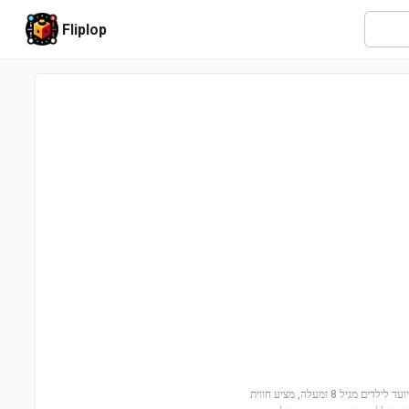
Fliplop
הצטרפו להרפתקה קסומה עם בית הצפרדע (21256) של לגו מיינקראפט! הסט הזה, המיועד לילדים מגיל 8 ומעלה, מציע חווית