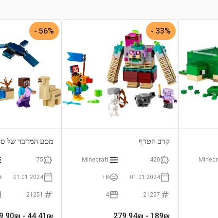
56% -
33% -
קרב הטרף
מסע המדבר של סט
75
Minecraft
420
Minecr
01.01.2024
8+
01.01.2024
21251
4
21257
- 99.90₪
44.41
₪
- 279.94₪
189
₪