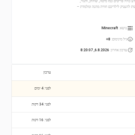
 הבית המעוצב בצורת צפרדע כולל פריטים כמו מיטה, שולחן, ותנור,
ות להעניק לילדיכם חוויה מהנה ומלמדת –
נושא
:
Minecraft
גיל מינימום
:
8+
עדכון אחרון
:
6.8.2026, 8:20:07
עדכון
לפני: 4 ימים
לפני: 34 דקות
לפני: 16 דקות