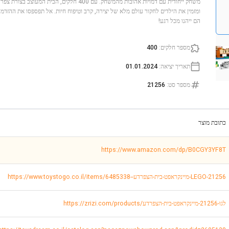
משחק ייחודית עם דמויות אהובות מהמשחק. עם 400 חלקים,
ומזמין את הילדים לחקור עולם מלא של יצירה, קרב וטיפוח חיות. אל תפספסו את ההזדמנ
הם ייהנו מכל רגע!
מספר חלקים
:
400
תאריך יציאה
:
01.01.2024
מספר סט
:
21256
כתובת מוצר
https://www.amazon.com/dp/B0CGY3YF8T
https://www.toystogo.co.il/items/6485338--מיינקראפט-בית-הצפרדע-LEGO-21256
https://zrizi.com/products/לגו-21256-מיינקראפט-בית-הצפרדע