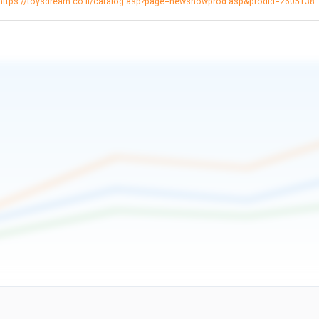
https://toysdream.co.il/catalog.asp?page=newshowprod.asp&prodid=2605138