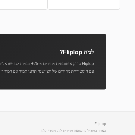
למה Fliplop?
Fliplop סורק אוטומטית מחירים מ-25+ חנויות לגו ישראליות מספר פעמים ביום.
עם היסטוריית מחירים של חצי שנה תדעו תמיד אם המחיר ה
Fliplop
האתר המוביל להשוואת מחירים לכל מוצרי הלגו