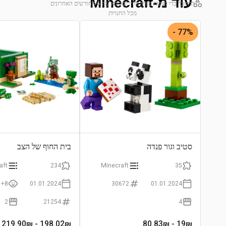
עוד מ-Minecraft
התחבר כדי לצפות בגרף מחירים מלא של 6 החודשים האחרונים
מכל החנויות
התחבר לצפייה בגרף
77% -
סטיב וגור פנדה
בית החוף של הצב
aft
234
Minecraft
35
8+
01.01.2024
30672
01.01.2024
2
21254
4
- 219.90₪
198.02
₪
- 80.83₪
19
₪