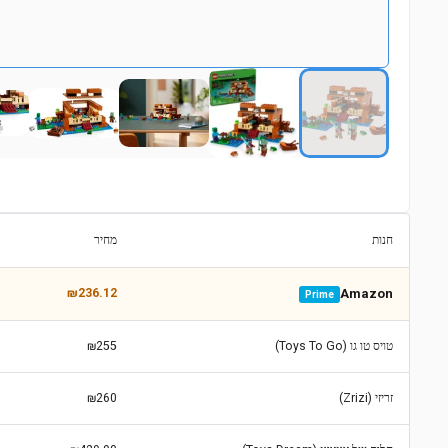
חנות
מחיר
₪236.12
Amazon
Prime
טויס טו גו (Toys To Go)
₪255
זריזי (Zrizi)
₪260