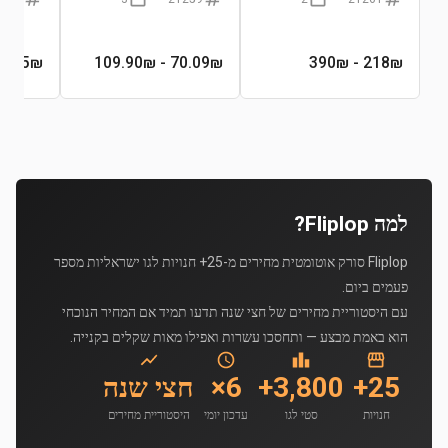
285
₪
- 109.90₪
70.09
₪
- 390₪
218
₪
למה Fliplop?
Fliplop סורק אוטומטית מחירים מ-25+ חנויות לגו ישראליות מספר
פעמים ביום.
עם היסטוריית מחירים של חצי שנה תדעו תמיד אם המחיר הנוכחי
הוא באמת מבצע — ותחסכו עשרות ואפילו מאות שקלים בקנייה.
25+
3,800+
6×
חצי שנה
חנויות
סטי לגו
עדכון יומי
היסטוריית מחירים