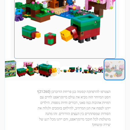
הצטרפו להרפתקה קסומה בגן פריחת הדובדבן (21260)!
הסט המיוחד הזה מביא את עולם מיינקראפט לחיים עם
דמויות אהובות כמו סאני, דבורים וחיות נוספות. הילדים
ייהנו לטפח את הגן המרהיב, להילחם בזומבים ולגלות את
הסודות שמסתתרים בין העצים הוורודים. זהו מתנה
מושלמת לכל חובבי מיינקראפט, והם ייהנו מכל רגע של
יצירה ומשחק!