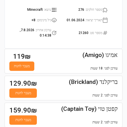
מספר חלקים
:
276
נושא
:
Minecraft
תאריך יציאה
:
01.06.2024
גיל מינימום
:
8+
עדכון אחרון
:
7.8.2026,
מספר סט
:
21260
0:14:38
אמיגו (Amigo)
119
₪
מעבר לחנות
עודכן
לפני: 18 שעות
בריקלנד (Brickland)
129.90
₪
מעבר לחנות
עודכן
לפני: 2 שעות
קפטן טוי (Captain Toy)
159.90
₪
מעבר לחנות
עודכן
לפני: 2 שעות