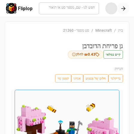
חפש לגו - שם, מספר סט או תיאור
Fliplop
בית
/
Minecraft
/
סט מספר
-
21260
גן פריחת הדובדבן
קיים במלאי
0.43
₪
לחלק
חנויות:
בריקלנד
חלום של צעצוע
אמיגו
קפטן טוי