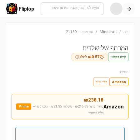
חפש לגו - שם, מספר סט או תיאור
Fliplop
בית
/
Minecraft
/
סט מספר
-
21189
המרתף של שלדים
קיים במלאי
0.57
₪
לחלק
חנויות:
Amazon
פליי שופ
₪
238.18
Amazon
מחיר מוצר ₪216.83 · משלוח ₪21.35 · מכס ₪0
—
Prime
כלול במחיר