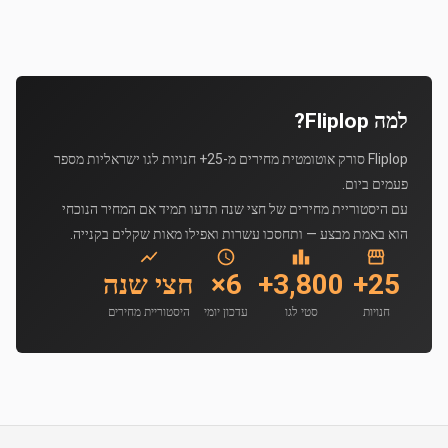
למה Fliplop?
Fliplop סורק אוטומטית מחירים מ-25+ חנויות לגו ישראליות מספר
פעמים ביום.
עם היסטוריית מחירים של חצי שנה תדעו תמיד אם המחיר הנוכחי
הוא באמת מבצע — ותחסכו עשרות ואפילו מאות שקלים בקנייה.
25+
3,800+
6×
חצי שנה
חנויות
סטי לגו
עדכון יומי
היסטוריית מחירים