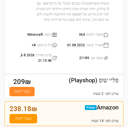
משחק אינטראקטיבית בעולם המוכר של מיינקראפט. עם
3 שלדים, חוקר מערות ומגוון ביומים, הילדים ייהנו מבנייה,
חקר וקרב מרגש. אל תפספסו את ההזדמנות להעניק להם
את הסט הזה, שיביא להם שעות של יצירתיות וכיף!
מספר חלקים
:
364
נושא
:
Minecraft
תאריך יציאה
:
01.08.2022
גיל מינימום
:
8+
עדכון אחרון
:
6.8.2026,
מספר סט
:
21189
21:15:46
פליי שופ (Playshop)
209
₪
מעבר לחנות
עודכן
לפני: 2 שעות
Amazon
238.18
₪
Prime
מעבר לחנות
עודכן
לפני: 14 שעות