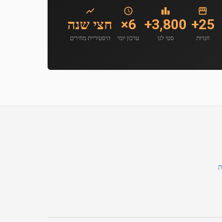
25+
3,800+
6×
חצי שנה
חנויות
סטי לגו
עדכון יומי
היסטוריית מחירים
ת