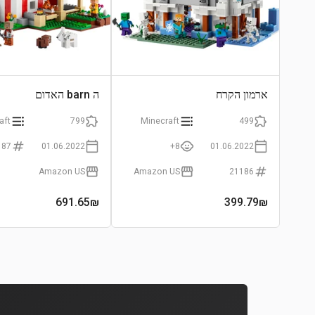
ארמון הקרח
ה barn האדום
aft
799
Minecraft
499
187
01.06.2022
8+
01.06.2022
Amazon US
Amazon US
21186
691.65
₪
399.79
₪