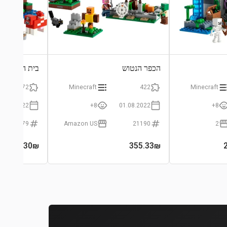
הכפר הנטוש
בית הפטריות
272
Minecraft
422
Minecraft
01.01.2022
8+
01.08.2022
8+
21179
Amazon US
21190
2
- 183.30₪
130
₪
355.33
₪