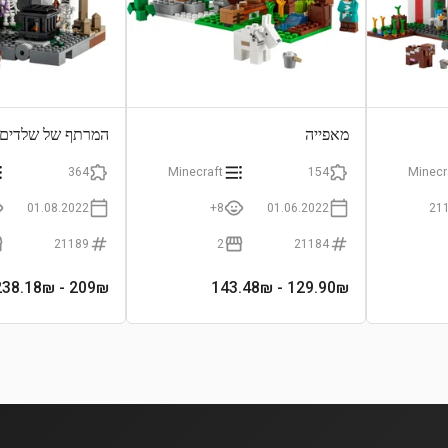
מאפייה
המרתף של שלדים
364
Minecraft
154
Minecr
01.08.2022
8+
01.06.2022
21
21189
2
21184
- 238.18₪
209
₪
- 143.48₪
129.90
₪