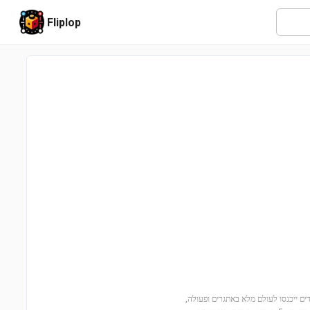
Fliplop
מרהיבה בעולם מיינקראפט עם הסט הבסטיון התחתון (21185)! הילדים ייכנסו לעולם מלא באתגרים ופעולה,