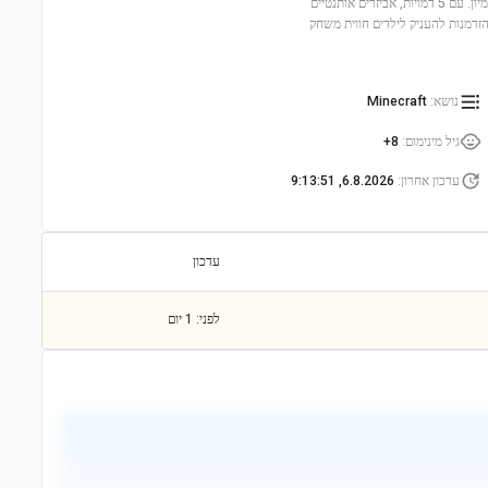
יילחמו עם דמויות אהובות כמו מגמה קיוב ופיגלין, ויאספו פריטים ייחודיים שיפתחו את הדמיון. עם 5 דמויות, אביזרים אותנטיים
תפספסו את ההזדמנות להעניק לילדים חווית משחק
נושא
:
Minecraft
גיל מינימום
:
8+
עדכון אחרון
:
6.8.2026, 9:13:51
עדכון
לפני: 1 יום