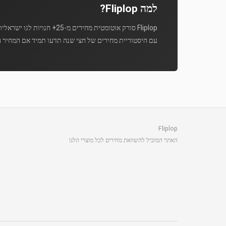
למה Fliplop?
Fliplop סורק אוטומטית מחירים מ-25+ חנויות לגו ישראליות מספר פעמים ביום.
עם היסטוריית מחירים של חצי שנה תדעו תמיד אם המחיר ה
Fliplop
האתר המוביל להשוואת מחירים לכל מוצרי הלגו