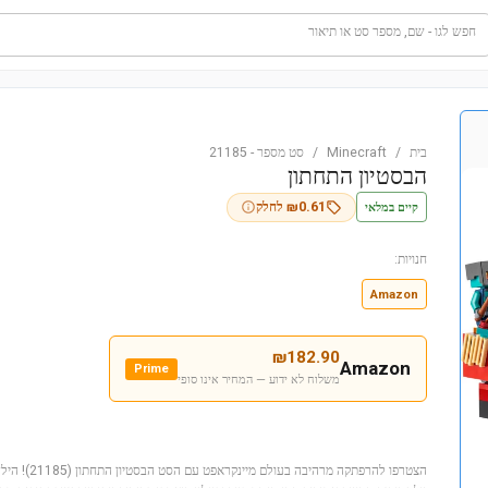
חפש לגו - שם, מספר סט או תיאור
בית
/
Minecraft
/
סט מספר
-
21185
הבסטיון התחתון
קיים במלאי
0.61
₪
לחלק
חנויות:
Amazon
₪
182.90
Amazon
Prime
משלוח לא ידוע — המחיר אינו סופי
הצטרפו להרפתקה 