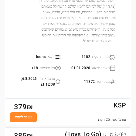
היכנסו לעולם קסום של צבעי סתיו עם גינת קוטג' סתווית
(11372) של לגו! תנו לדמיון שלכם להשתולל כשאתם
בונים את הקוטג' המהמם, עם עצי בורש, ערבה, אשוח
ומגוון פרחים ססגוניים. הסט כולל גם פרטים קסומים כמו
שעון שמש, בית ציפורים, ויצורים מהטבע שיביאו חיים
לכל פינה. זהו פרויקט בנייה מושלם למבוגרים שאוהבים
עיצוב ביתי יצירתי – אל תפספסו את ההזדמנות להוסיף
נגיעה של טבע לביתכם!
מספר חלקים
:
1102
נושא
:
Icons
תאריך יציאה
:
01.01.2026
גיל מינימום
:
18+
עדכון אחרון
:
6.8.2026,
מספר סט
:
11372
21:12:08
KSP
379
₪
מעבר לחנות
עודכן
לפני: 25 דקות
טויס טו גו (Toys To Go)
385
₪