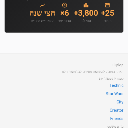
25+
3,800+
6×
חצי שנה
חנויות
סטי לגו
עדכון יומי
היסטוריית מחירים
Fliplop
האתר המוביל להשוואת מחירים לכל מוצרי הלגו
קטגוריות פופולריות
Technic
Star Wars
City
Creator
Friends
מידע משפטי