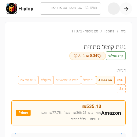
חפש לגו - שם, מספר סט או תיאור
Fliplop
בית
/
Icons
/
סט מספר
-
11372
גינת קוטג' סתווית
קיים במלאי
0.34
₪
לחלק
חנויות:
KSP
Amazon
גו מוביל
חנות לגו הרשמית
בריקלנד
טויס אר אס
+2
₪
535.13
Amazon
מחיר מוצר ₪366.25 · משלוח ₪77.78 · מכס
Prime
₪91.10
— כלול במחיר