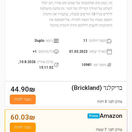
גזר, קנקן מים ואלמנטים של שמש ומזג אוויר, הם יוכלו
לשלוט על תהליך הגדילה של הגזר. זהו מתנה מושלמת
לילדים מגיל 18 חודשים ומעלה, שתעורר את הדמיון
ותספק שעות של הנאה ולמידה. אל תפספסו את
ההזדמנות להעניק לילדכם חוויה חינוכית מהנה!
מספר חלקים
:
11
נושא
:
Duplo
תאריך יציאה
:
01.03.2023
גיל מינימום
:
1+
עדכון אחרון
:
10.8.2026,
מספר סט
:
10981
15:11:02
בריקלנד (Brickland)
44.90
₪
מעבר לחנות
עודכן
לפני: 3 דקות
Amazon
60.03
₪
Prime
מעבר לחנות
עודכן
לפני: 7 שעות