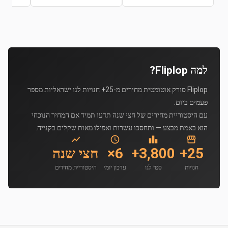
למה Fliplop?
Fliplop סורק אוטומטית מחירים מ-25+ חנויות לגו ישראליות מספר
פעמים ביום.
עם היסטוריית מחירים של חצי שנה תדעו תמיד אם המחיר הנוכחי
הוא באמת מבצע — ותחסכו עשרות ואפילו מאות שקלים בקנייה.
25+
3,800+
6×
חצי שנה
חנויות
סטי לגו
עדכון יומי
היסטוריית מחירים