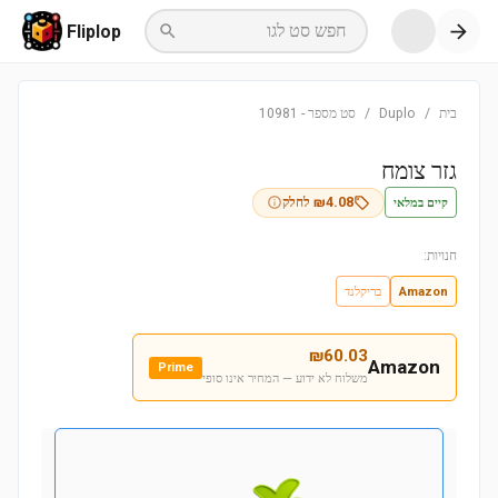
חפש סט לגו
Fliplop
בית
/
Duplo
/
סט מספר
-
10981
גזר צומח
קיים במלאי
4.08
₪
לחלק
חנויות:
Amazon
בריקלנד
₪
60.03
Amazon
Prime
משלוח לא ידוע — המחיר אינו סופי