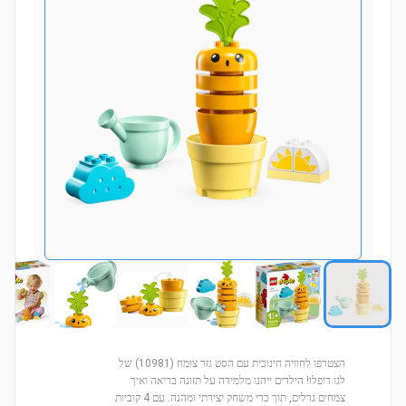
הצטרפו לחוויה חינוכית עם הסט גזר צומח (10981) של
לגו דופלו! הילדים ייהנו מלמידה על תזונה בריאה ואיך
צמחים גדלים, תוך כדי משחק יצירתי ומהנה. עם 4 קוביות