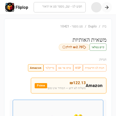
חפש לגו - שם, מספר סט או תיאור
Fliplop
בית
/
Duplo
/
סט מספר
-
10421
משאית האותיות
קיים במלאי
2.75
₪
לחלק
חנויות:
חנות לגו הרשמית
KSP
טויס אר אס
בריקלנד
Amazon
₪
122.13
Amazon
Prime
משלוח לא ידוע — המחיר אינו סופי