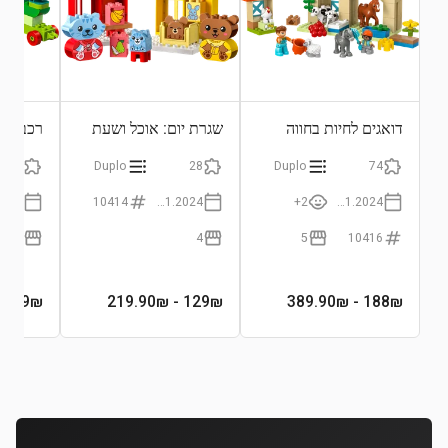
דואגים לחיות בחווה
שגרת יום: אוכל ושעת
רכבת ח
שינה
19
Duplo
28
Duplo
74
10414
01.01.2024
2+
01.01.2024
6
4
5
10416
- 119₪
69
₪
- 219.90₪
129
₪
- 389.90₪
188
₪