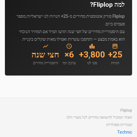
למה Fliplop?
Fliplop סורק אוטומטית מחירים מ-25+ חנויות לגו ישראליות מספר
פעמים ביום.
עם היסטוריית מחירים של חצי שנה תדעו תמיד אם המחיר הנוכחי
הוא באמת מבצע — ותחסכו עשרות ואפילו מאות שקלים בקנייה.
25+
3,800+
6×
חצי שנה
חנויות
סטי לגו
עדכון יומי
היסטוריית מחירים
Fliplop
האתר המוביל להשוואת מחירים לכל מוצרי הלגו
קטגוריות פופולריות
Technic