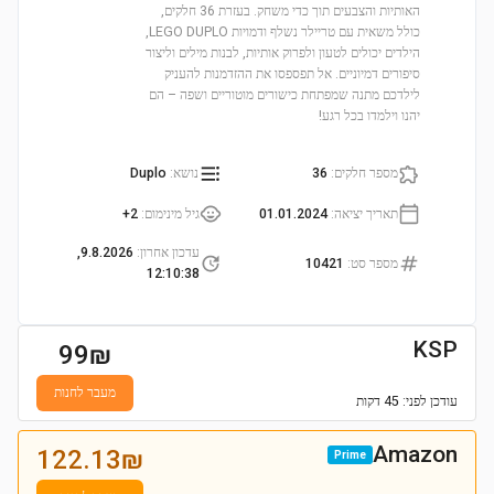
האותיות והצבעים תוך כדי משחק. בעזרת 36 חלקים,
כולל משאית עם טריילר נשלף ודמויות LEGO DUPLO,
הילדים יכולים לטעון ולפרוק אותיות, לבנות מילים וליצור
סיפורים דמיוניים. אל תפספסו את ההזדמנות להעניק
לילדכם מתנה שמפתחת כישורים מוטוריים ושפה – הם
יהנו וילמדו בכל רגע!
מספר חלקים
:
36
נושא
:
Duplo
תאריך יציאה
:
01.01.2024
גיל מינימום
:
2+
עדכון אחרון
:
9.8.2026,
מספר סט
:
10421
12:10:38
KSP
99
₪
מעבר לחנות
עודכן
לפני: 45 דקות
Amazon
122.13
₪
Prime