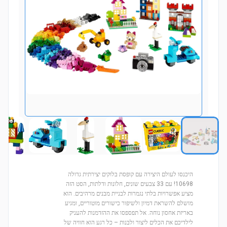
היכנסו לעולם היצירה עם קופסת בלוקים יצירתית גדולה
10698! עם 33 צבעים שונים, חלונות ודלתות, הסט הזה
מציע אפשרויות בלתי נגמרות לבניית מבנים מרהיבים. הוא
מושלם להשראת דמיון ולשיפור כישורים מוטוריים, ומגיע
באריזת אחסון נוחה. אל תפספסו את ההזדמנות להעניק
לילדיכם את הכלים ליצור ולבנות – כל רגע הוא חוויה של