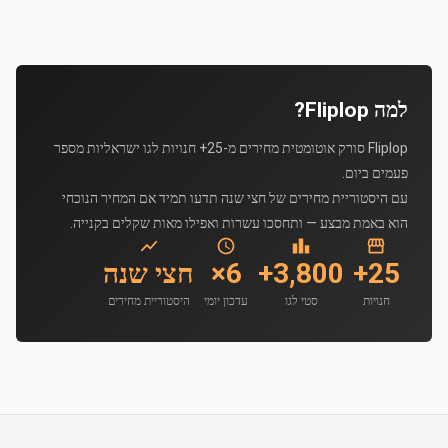
למה Fliplop?
Fliplop סורק אוטומטית מחירים מ-25+ חנויות לגו ישראליות מספר
פעמים ביום.
עם היסטוריית מחירים של חצי שנה תדעו תמיד אם המחיר הנוכחי
הוא באמת מבצע — ותחסכו עשרות ואפילו מאות שקלים בקנייה.
25+
3,800+
6×
חצי שנה
חנויות
סטי לגו
עדכון יומי
היסטוריית מחירים