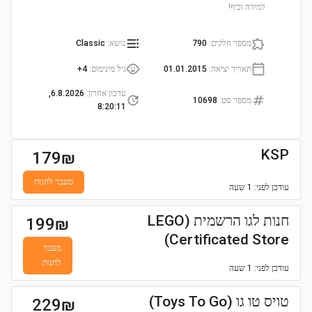
למידה וכיף!
מספר חלקים
:
790
נושא
:
Classic
תאריך יציאה
:
01.01.2015
גיל מינימום
:
4+
עדכון אחרון
:
6.8.2026,
מספר סט
:
10698
8:20:11
KSP
179
₪
מעבר לחנות
עודכן
לפני: 1 שעה
חנות לגו הרשמית (LEGO
199
₪
Certificated Store)
מעבר
לחנות
עודכן
לפני: 1 שעה
טויס טו גו (Toys To Go)
229
₪