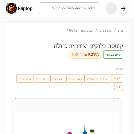
חפש לגו - שם, מספר סט או תיאור
Fliplop
בית
/
Classic
/
סט מספר
-
10698
קופסת בלוקים יצירתית גדולה
קיים במלאי
0.23
₪
לחלק
חנויות:
KSP
חנות לגו הרשמית
סנטר טויס
קפטן טוי
היפר ווליו
טויס טו גו
+1