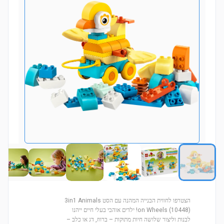
הצטרפו לחווית הבנייה המהנה עם הסט 3in1 Animals
on Wheels (10448)! ילדים אוהבי בעלי חיים ייהנו
לבנות וליצור שלושה חיות מתוקות – ברווז, דג או כלב –