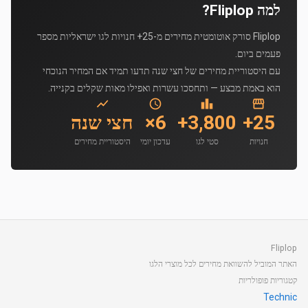
למה Fliplop?
Fliplop סורק אוטומטית מחירים מ-25+ חנויות לגו ישראליות מספר
פעמים ביום.
עם היסטוריית מחירים של חצי שנה תדעו תמיד אם המחיר הנוכחי
הוא באמת מבצע — ותחסכו עשרות ואפילו מאות שקלים בקנייה.
25+
3,800+
6×
חצי שנה
חנויות
סטי לגו
עדכון יומי
היסטוריית מחירים
Fliplop
האתר המוביל להשוואת מחירים לכל מוצרי הלגו
קטגוריות פופולריות
Technic