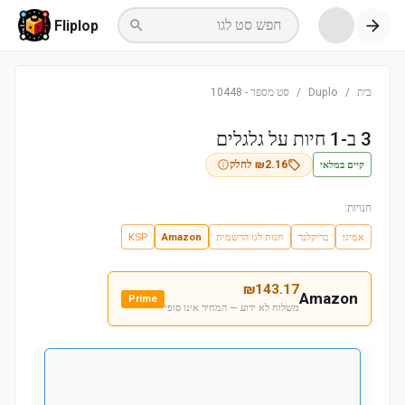
חפש סט לגו
Fliplop
בית
/
Duplo
/
סט מספר
-
10448
3 ב-1 חיות על גלגלים
קיים במלאי
2.16
₪
לחלק
חנויות:
אמיגו
בריקלנד
חנות לגו הרשמית
Amazon
KSP
₪
143.17
Amazon
Prime
משלוח לא ידוע — המחיר אינו סופי