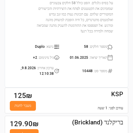
על בסיס גלגלים. הסט כולל 58 חלקים צבעוניים
שמזמינים את הקטנטנים לפתח את היצירתיות והכישורים
המוטוריים שלהם. עם תכונות נעות כמו זנב גמיש
ואלמנטים מתנדנדים, כל חיה הופכת למשחק מהנה
ומרגש. אל תפספסו את ההזדמנות להעניק מתנה שמביאה
שמחה ולמידה בכל רגע!
מספר חלקים
:
58
נושא
:
Duplo
תאריך יציאה
:
01.06.2025
גיל מינימום
:
2+
עדכון אחרון
:
9.8.2026,
מספר סט
:
10448
12:10:38
KSP
125
₪
מעבר לחנות
עודכן
לפני: 1 שעה
בריקלנד (Brickland)
129.90
₪