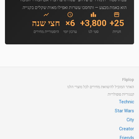
הוא באמת מבצע — ותחסכו עשרות ואפילו מאות שקלים בקנייה.
25+
3,800+
6×
חצי שנה
חנויות
סטי לגו
עדכון יומי
היסטוריית מחירים
Fliplop
האתר המוביל להשוואת מחירים לכל מוצרי הלגו
קטגוריות פופולריות
Technic
Star Wars
City
Creator
Friends