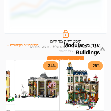
היסטוריית מחירים
עוד מ-Modular
לכל הסטים בקטגוריה ←
התחבר כדי לצפות בגרף מחירים מלא של 6 החודשים האחרונים
Buildings
מכל החנויות
התחבר לצפייה בגרף
34% -
25% -