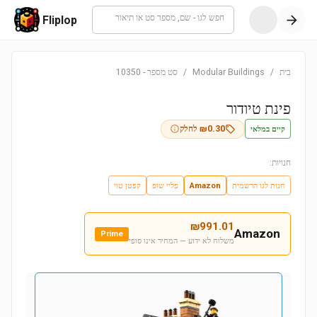
חפש לגו - שם, מספר סט או תיאור
Fliplop
בית
/
Modular Buildings
/
סט מספר
-
10350
פינת טיודור
קיים במלאי
0.30
₪
לחלק
חנויות:
חנות לגו הרשמית
Amazon
פליי שופ
קפטן טוי
₪
991.01
Amazon
Prime
משלוח לא ידוע — המחיר אינו סופי