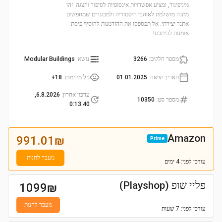
מיניפיגור, ומציע אפשרויות אינסופיות לסיפור והצגה. זהו
מתנה מושלמת לאוהבי היסטוריה ולמבוגרים שמחפשים
אתגר יצירתי. אל תפספסו את ההזדמנות להוסיף פיסת
אומנות לביתכם!
מספר חלקים
:
3266
נושא
:
Modular Buildings
תאריך יציאה
:
01.01.2025
גיל מינימום
:
18+
עדכון אחרון
:
6.8.2026,
מספר סט
:
10350
0:13:40
Amazon
991.01
₪
Prime
מעבר לחנות
עודכן
לפני: 4 ימים
פליי שופ (Playshop)
1099
₪
מעבר לחנות
עודכן
לפני: 7 שעות