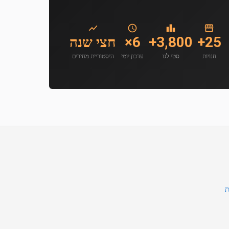
25+
3,800+
6×
חצי שנה
חנויות
סטי לגו
עדכון יומי
היסטוריית מחירים
ת