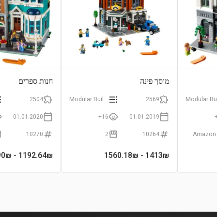
מוסך פינה
חנות ספרים
2504
Modular Buildings
2569
01.01.2020
16+
01.01.2019
10270
2
10264
Amazon
- 1790₪
1192.64
₪
- 1560.18₪
1413
₪