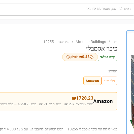
חפש לגו - שם, מספר סט או תיאור
בית
/
Modular Buildings
/
סט מספר
-
10255
כיכר אסמבלי
קיים במלאי
0.43
₪
לחלק
חנויות:
פליי שופ
Amazon
₪
1728.23
Amazon
מחיר מוצר ₪1297.75 · משלוח ₪171.72 · מכס ₪258.76
— כלול במחיר
בואו לגלות את 