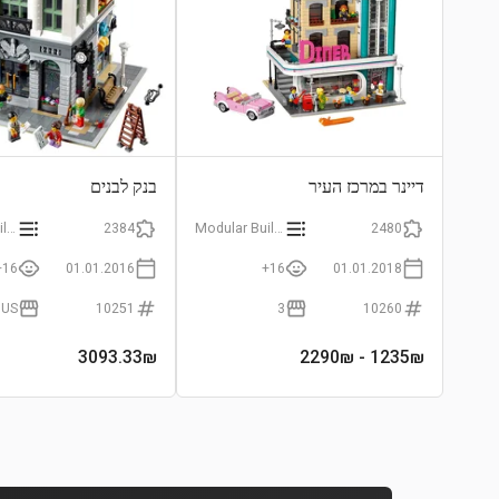
דיינר במרכז העיר
בנק לבנים
Modular Buildings
2384
Modular Buildings
2480
16+
01.01.2016
16+
01.01.2018
 US
10251
3
10260
3093.33
₪
- 2290₪
1235
₪