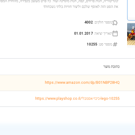
קונדיטוריה, חנות פרחים, קפה, חנות מוסיקה ועוד. כל פרט מעוצב בקפידה, מהחזית המפו
את הסט הזה לאוסף שלכם וליצור חוויות בלתי נשכחות!
מספר חלקים
:
4002
תאריך יציאה
:
01.01.2017
מספר סט
:
10255
כתובת מוצר
https://www.amazon.com/dp/B01NBP28HQ
https://www.playshop.co.il/כיכר-אסמבלי-lego-10255