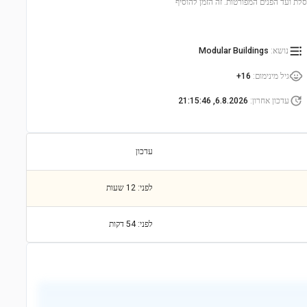
סלת ועד הפנים המפורטות. זה הזמן להוסיף
נושא
:
Modular Buildings
גיל מינימום
:
16+
עדכון אחרון
:
6.8.2026, 21:15:46
עדכון
לפני: 12 שעות
לפני: 54 דקות