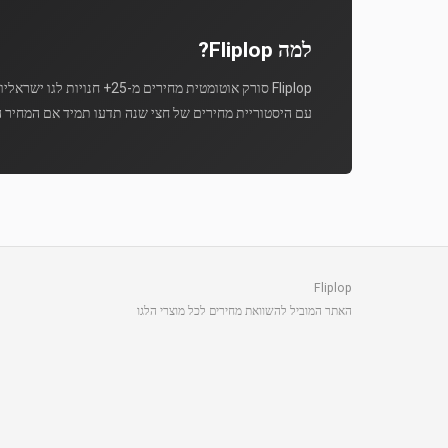
למה Fliplop?
Fliplop סורק אוטומטית מחירים מ-25+ חנויות לגו ישראליות מספר פעמים ביום.
עם היסטוריית מחירים של חצי שנה תדעו תמיד אם המחיר ה
Fliplop
האתר המוביל להשוואת מחירים לכל מוצרי הלגו