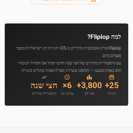
למה Fliplop?
Fliplop סורק אוטומטית מחירים מ-25+ חנויות לגו ישראליות מספר
פעמים ביום.
עם היסטוריית מחירים של חצי שנה תדעו תמיד אם המחיר הנוכחי
הוא באמת מבצע — ותחסכו עשרות ואפילו מאות שקלים בקנייה.
25+
3,800+
6×
חצי שנה
חנויות
סטי לגו
עדכון יומי
היסטוריית מחירים