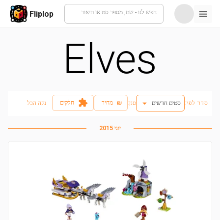
חפש לגו - שם, מספר סט או תיאור
Fliplop
Elves
₪
מחיר
חלקים
סדר לפי:
סטים חדשים
:סנן
נקה הכל
יוני 2015