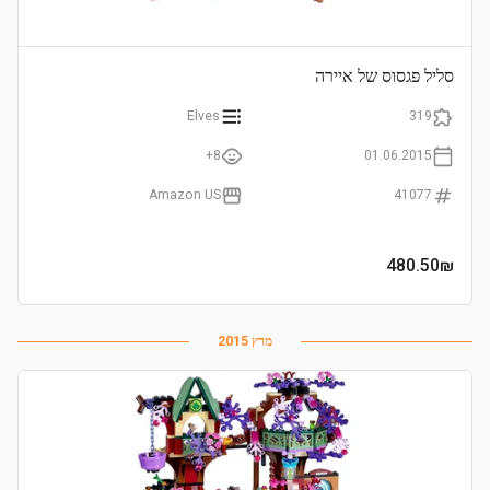
סליל פגסוס של איירה
Elves
319
8+
01.06.2015
Amazon US
41077
480.50
₪
מרץ 2015