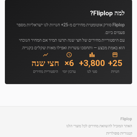
למה Fliplop?
Fliplop סורק אוטומטית מחירים מ-25+ חנויות לגו ישראליות מספר
פעמים ביום.
עם היסטוריית מחירים של חצי שנה תדעו תמיד אם המחיר הנוכחי
הוא באמת מבצע — ותחסכו עשרות ואפילו מאות שקלים בקנייה.
25+
3,800+
6×
חצי שנה
חנויות
סטי לגו
עדכון יומי
היסטוריית מחירים
Fliplop
האתר המוביל להשוואת מחירים לכל מוצרי הלגו
קטגוריות פופולריות