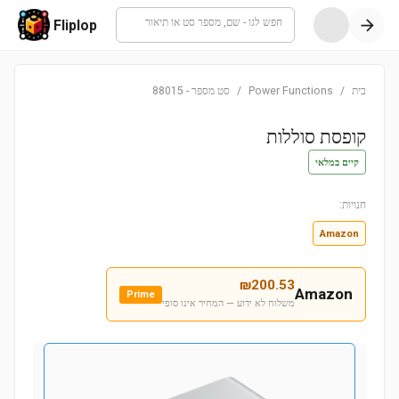
חפש לגו - שם, מספר סט או תיאור
Fliplop
בית
/
Power Functions
/
סט מספר
-
88015
קופסת סוללות
קיים במלאי
חנויות:
Amazon
₪
200.53
Amazon
Prime
משלוח לא ידוע — המחיר אינו סופי