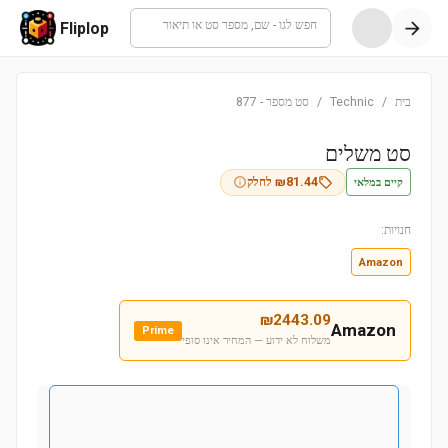
חפש לגו - שם, מספר סט או תיאור
Fliplop
בית
/
Technic
/
סט מספר
-
877
סט משלים
קיים במלאי
81.44
₪
לחלק
חנויות:
Amazon
₪
2443.09
Amazon
Prime
משלוח לא ידוע — המחיר אינו סופי