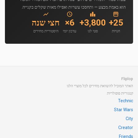
הוא באמת מבצע — ותחסכו עשרות ואפילו מאות שקלים בקנייה.
25+
3,800+
6×
חצי שנה
חנויות
סטי לגו
עדכון יומי
היסטוריית מחירים
Fliplop
האתר המוביל להשוואת מחירים לכל מוצרי הלגו
קטגוריות פופולריות
Technic
Star Wars
City
Creator
Friends