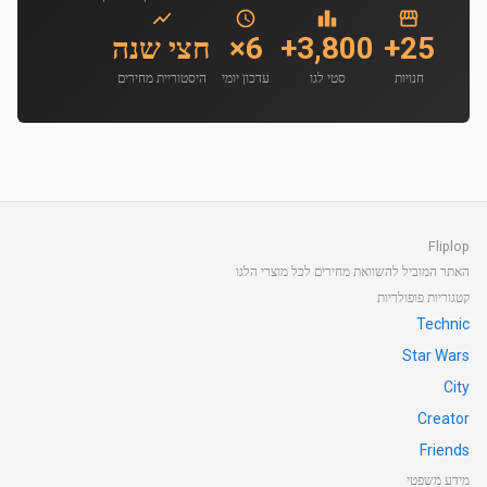
25+
3,800+
6×
חצי שנה
חנויות
סטי לגו
עדכון יומי
היסטוריית מחירים
Fliplop
האתר המוביל להשוואת מחירים לכל מוצרי הלגו
קטגוריות פופולריות
Technic
Star Wars
City
Creator
Friends
מידע משפטי