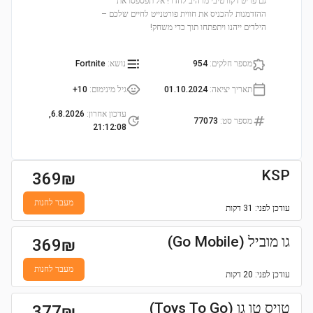
גם פריט דקורטיבי מרהיב לחדר! אל תפספסו את
ההזדמנות להכניס את חווית פורטנייט לחיים שלכם –
הילדים ייהנו ויתפתחו תוך כדי משחק!
מספר חלקים
:
954
נושא
:
Fortnite
תאריך יציאה
:
01.10.2024
גיל מינימום
:
10+
עדכון אחרון
:
6.8.2026,
מספר סט
:
77073
21:12:08
KSP
369
₪
מעבר לחנות
עודכן
לפני: 31 דקות
גו מוביל (Go Mobile)
369
₪
מעבר לחנות
עודכן
לפני: 20 דקות
טויס טו גו (Toys To Go)
377
₪