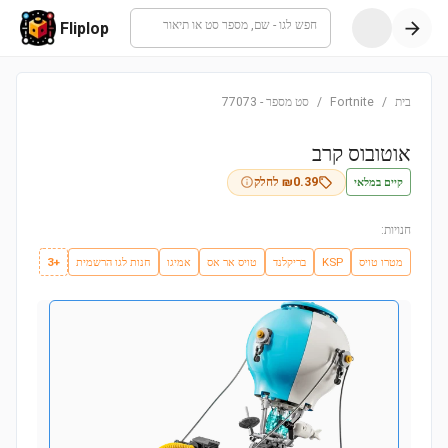
חפש לגו - שם, מספר סט או תיאור
Fliplop
בית
/
Fortnite
/
סט מספר
-
77073
אוטובוס קרב
קיים במלאי
0.39
₪
לחלק
חנויות:
מטרו טויס
KSP
בריקלנד
טויס אר אס
אמיגו
חנות לגו הרשמית
+3