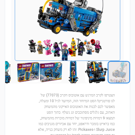
הצטרפו לקרב המרגש עם אוטובוס הקרב (77073) של
לגו פורטנייט! הסט המיוחד הזה, המיועד לגיל 10 ומעלה,
מאפשר לכם לבנות את האוטובוס האייקוני מהמשחק
האהוב, עם גלגלים מסתובבים וגג נשלף. בתוך הסט
תמצאו 9 דמויות מיניפיגור של דמויות מוכרות מהמשחק,
כמו בראייט בומבר ודראפט, יחד עם אביזרים מגניבים כמו
Slurp Juice ו-Pickaxes. זהו לא רק משחק בנייה, אלא