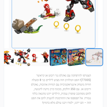
הצטרפו להרפתקה עם נאקלס נגד רובוט אג קראשר
(77005)! הסט המלהיב הזה מציע לילדים בני 8 ומעלה
חוויות משחק אינטראקטיביות עם דמויות אהובות, נאקלס
ורובוט אג. עם 350 חלקים, מכונת קרב ניתנת לתנועה,
לוחם מסתובב וציפורן ענקית, הילדים ייהנו מהנאה בלתי
נגמרת. אל תפספסו את ההזדמנות להעניק להם את הסט
הזה – הם ייהנו, ילמדו ויבנו עולם מלא בדמיון!