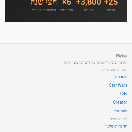
25+
3,800+
6×
חצי שנה
חנויות
סטי לגו
עדכון יומי
היסטוריית מחירים
Fliplop
האתר המוביל להשוואת מחירים לכל מוצרי הלגו
קטגוריות פופולריות
Technic
Star Wars
City
Creator
Friends
מידע משפטי
החנויות שלנו