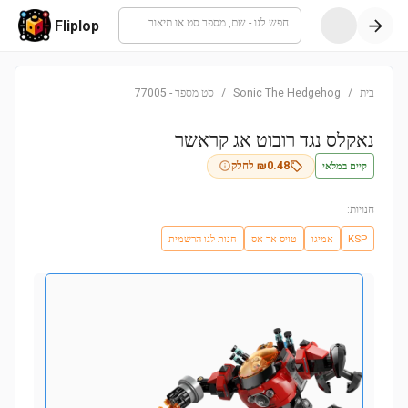
חפש לגו - שם, מספר סט או תיאור
Fliplop
בית
/
Sonic The Hedgehog
/
סט מספר
-
77005
נאקלס נגד רובוט אג קראשר
קיים במלאי
0.48
₪
לחלק
חנויות:
KSP
אמיגו
טויס אר אס
חנות לגו הרשמית