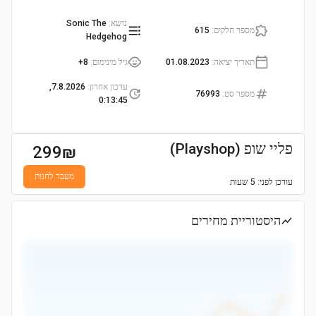
נושא
:
Sonic The
מספר חלקים
:
615
Hedgehog
תאריך יציאה
:
01.08.2023
גיל מינימום
:
8+
עדכון אחרון
:
7.8.2026,
מספר סט
:
76993
0:13:45
פליי שופ (Playshop)
299
₪
מעבר לחנות
עודכן
לפני: 5 שעות
היסטוריית מחירים