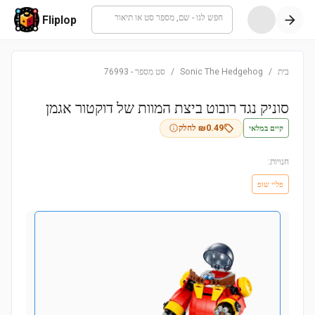
חפש לגו - שם, מספר סט או תיאור
Fliplop
בית
/
Sonic The Hedgehog
/
סט מספר
-
76993
סוניק נגד רובוט ביצת המוות של דוקטור אגמן
קיים במלאי
0.49
₪
לחלק
חנויות:
פליי שופ