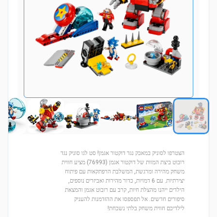
הצטרפו לסוניק במאבק נגד דוקטור אגמן! סט לגו סוניק נגד
רובוט ביצת המוות של דוקטור אגמן (76993) מציע חווית
משחק מהירה ומרגשת, המשלבת הרפתקאות עם פיתוח
יצירתיות. עם 6 דמויות, כדור מהירות ואביזרים נוספים,
הילדים ייהנו מהצלת חיות, קרב עם רובוט אגמן והמצאת
סיפורים חדשים. אל תפספסו את ההזדמנות להעניק
לילדיכם חווית משחק בלתי נשכחת!