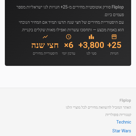
Fliplop סורק אוטומטית מחירים מ-25+ חנויות לגו ישראליות מספר
פעמים ביום.
עם היסטוריית מחירים של חצי שנה תדעו תמיד אם המחיר הנוכחי
הוא באמת מבצע — ותחסכו עשרות ואפילו מאות שקלים בקנייה.
25+
3,800+
6×
חצי שנה
חנויות
סטי לגו
עדכון יומי
היסטוריית מחירים
Fliplop
האתר המוביל להשוואת מחירים לכל מוצרי הלגו
קטגוריות פופולריות
Technic
Star Wars