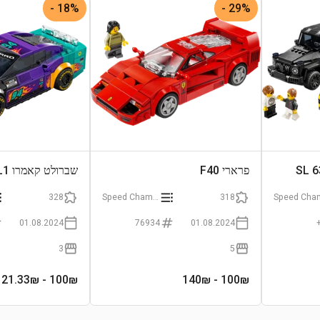
18% -
29% -
פרארי F40
שברולט קאמרו ZL1
328
Speed Champions
318
01.08.2024
76934
01.08.2024
3
5
- 121.33₪
100
₪
- 140₪
100
₪