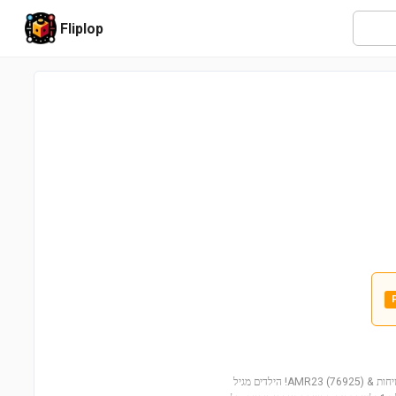
Fliplop
היכנסו לעולם המהיר של מרוצים עם הסט המיוחד – אסטון מרטין Vantage מכונית בטיחות & AMR23 (76925)! הילדים מגיל