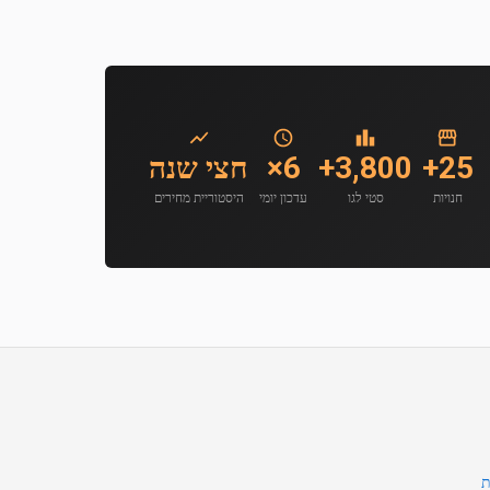
25+
3,800+
6×
חצי שנה
חנויות
סטי לגו
עדכון יומי
היסטוריית מחירים
ת