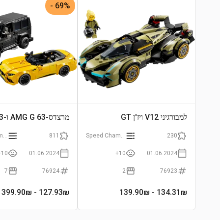
התחבר לצפייה בגרף
69% -
למבורגיני V12 ויז'ן GT
מרצדס-AMG G 63 ו-SL 63
Speed Champions
811
Speed Champions
230
10+
01.06.2024
10+
01.06.2024
7
76924
2
76923
- 399.90₪
127.93
₪
- 139.90₪
134.31
₪