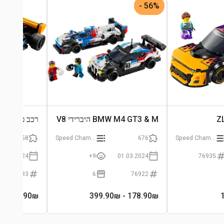
56% -
BMW M4 GT3 & M היברידי V8
רכב פורמולה 1 של מקלאר
58
Speed Champions
676
Speed Champions
01.03.2024
9+
01.03.2024
76935
30683
6
76922
84.90
₪
- 399.90₪
178.90
₪