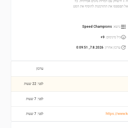
9 ומעלה יכולים לבנות את שני הדגמים המרהיבים, לחוות את האדרנלין של מרוץ פורמולה 1 ולשחק עם דמויות נהגים אמיתיות. כל
אל תפספסו את ההזדמנות להוסיף את הסט
נושא
:
Speed Champions
גיל מינימום
:
9+
עדכון אחרון
:
7.8.2026, 0:09:51
עדכון
לפני: 22 שעות
לפני: 7 שעות
לפני: 7 שעות