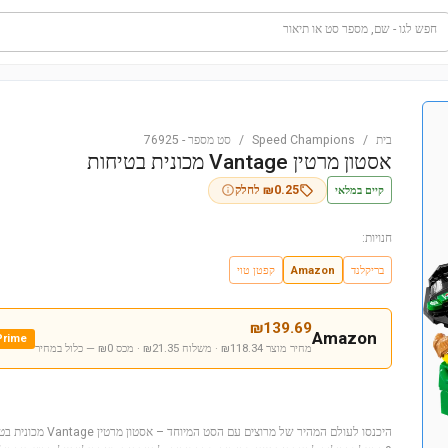
חפש לגו - שם, מספר סט או תיאור
בית
/
Speed Champions
/
סט מספר
-
76925
אסטון מרטין Vantage מכונית בטיחות
קיים במלאי
0.25
₪
לחלק
חנויות:
בריקלנד
Amazon
קפטן טוי
₪
139.69
Amazon
Prime
מחיר מוצר ₪118.34 · משלוח ₪21.35 · מכס ₪0
— כלול במחיר