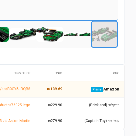
חנות
מחיר
כתובת מוצר
m/dp/B0CY5JBQB8
₪139.69
Amazon
Prime
בריקלנד (Brickland)
₪229.90
roducts/76925-lego
קפטן טוי (Captain Toy)
₪279.90
https://www.keptentoy.com/items/6957943-לגו-76925-Speed-Champions-רכב-בטיחותי-ודגם-AMR23-של-Aston-Martin