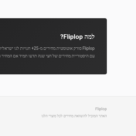
למה Fliplop?
Fliplop סורק אוטומטית מחירים מ-25+ חנויות לגו ישראליות מספר פעמים ביום.
עם היסטוריית מחירים של חצי שנה תדעו תמיד אם המחיר ה
Fliplop
האתר המוביל להשוואת מחירים לכל מוצרי הלגו