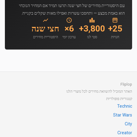
עם היסטוריית מחירים של חצי שנה תדעו תמיד אם המחיר הנוכחי
הוא באמת מבצע — ותחסכו עשרות ואפילו מאות שקלים בקנייה.
25+
3,800+
6×
חצי שנה
חנויות
סטי לגו
עדכון יומי
היסטוריית מחירים
Fliplop
האתר המוביל להשוואת מחירים לכל מוצרי הלגו
קטגוריות פופולריות
Technic
Star Wars
City
Creator