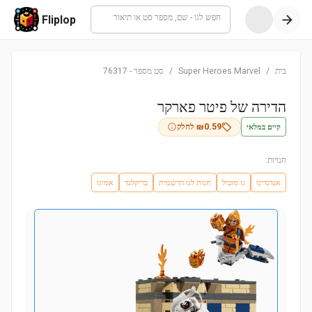
חפש לגו - שם, מספר סט או תיאור
Fliplop
בית
/
Super Heroes Marvel
/
סט מספר
-
76317
הדירה של פיטר פארקר
קיים במלאי
0.59
₪
לחלק
חנויות:
אנדנדינו
גו מוביל
חנות לגו הרשמית
בריקלנד
אמיגו