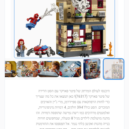
היכנסו לעולם המרתק של פיטר פארקר עם הסט הדירה
של פיטר פארקר (76317)! כאן תמצאו את כל מה שצריך
כדי לחוות הרפתקאות עם ספיידרמן, מרי ג'יין והאויבים
המוכרים. הסט כולל 394 חלקים, 4 דמויות מיניפיגוריות,
ואלמנטים מרהיבים כמו רשת גמישה שתופסת דמויות. זהו
מתנה מושלמת לילדים מגיל 8 ומעלה, שמחפשים חוויות
בנייה מהנות ואקשן בלתי נגמר. אל תפספסו את ההזדמנות