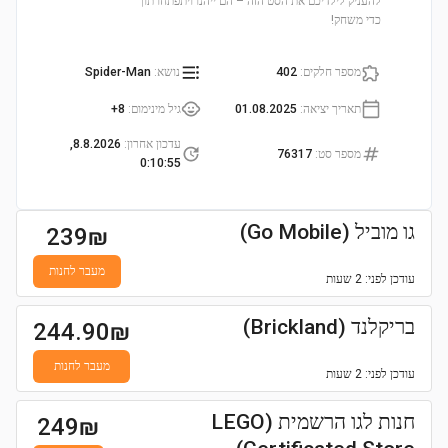
להעניק לילדיכם את הסט הזה – הם ייהנו ויתפתחו תוך
כדי משחק!
מספר חלקים
:
402
נושא
:
Spider-Man
תאריך יציאה
:
01.08.2025
גיל מינימום
:
8+
עדכון אחרון
:
8.8.2026,
מספר סט
:
76317
0:10:55
גו מוביל (Go Mobile)
239
₪
מעבר לחנות
עודכן
לפני: 2 שעות
בריקלנד (Brickland)
244.90
₪
מעבר לחנות
עודכן
לפני: 2 שעות
חנות לגו הרשמית (LEGO
249
₪