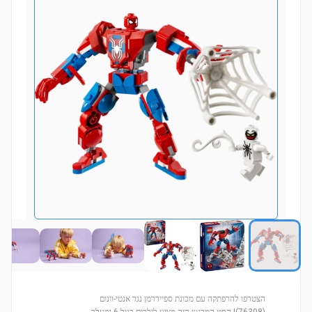
הצטרפו להרפתקה עם מכונת ספיידרמן נגד אנטי-וונום