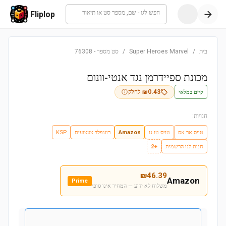
חפש לגו - שם, מספר סט או תיאור
Fliplop
בית
/
Super Heroes Marvel
/
סט מספר
-
76308
מכונת ספיידרמן נגד אנטי-וונום
קיים במלאי
0.43
₪
לחלק
חנויות:
טויס אר אס
טויס טו גו
Amazon
רוזנפלד צעצועים
KSP
חנות לגו הרשמית
+2
₪
46.39
Amazon
Prime
משלוח לא ידוע — המחיר אינו סופי