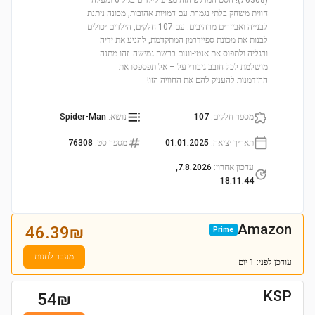
(76308)! הסט המרגש הזה מציע לילדים בגיל 6 ומעלה
חווית משחק בלתי נגמרת עם דמויות אהובות, מכונה ניתנת
לבנייה ואביזרים מרהיבים. עם 107 חלקים, הילדים יכולים
לבנות את מכונת ספיידרמן המתקדמת, להניע את ידיה
ורגליה ולתפוס את אנטי-וונום ברשת גמישה. זהו מתנה
מושלמת לכל חובב גיבורי על – אל תפספסו את
ההזדמנות להעניק להם את החוויה הזו!
מספר חלקים
:
107
נושא
:
Spider-Man
תאריך יציאה
:
01.01.2025
מספר סט
:
76308
עדכון אחרון
:
7.8.2026,
18:11:44
Amazon
46.39
₪
Prime
מעבר לחנות
עודכן
לפני: 1 יום
KSP
54
₪