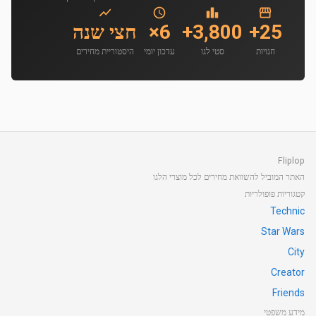
25+
3,800+
6×
חצי שנה
חנויות
סטי לגו
עדכון יומי
היסטוריית מחירים
Fliplop
האתר המוביל להשוואת מחירים לכל מוצרי הלגו
קטגוריות פופולריות
Technic
Star Wars
City
Creator
Friends
מידע משפטי