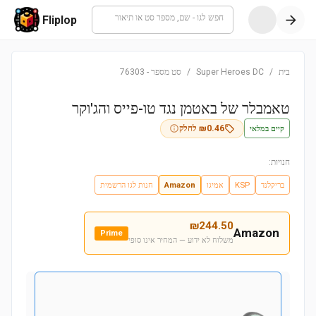
חפש לגו - שם, מספר סט או תיאור
Fliplop
בית
/
Super Heroes DC
/
סט מספר
-
76303
טאמבלר של באטמן נגד טו-פייס והג'וקר
קיים במלאי
0.46
₪
לחלק
חנויות:
בריקלנד
KSP
אמיגו
Amazon
חנות לגו הרשמית
₪
244.50
Amazon
Prime
משלוח לא ידוע — המחיר אינו סופי