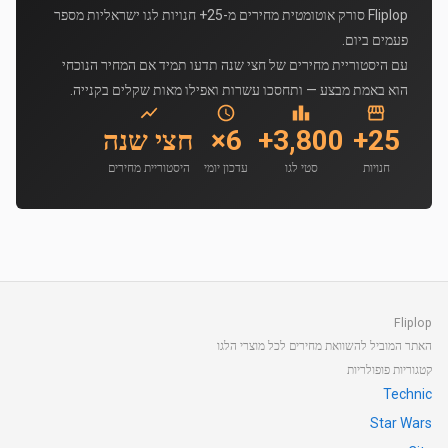
Fliplop סורק אוטומטית מחירים מ-25+ חנויות לגו ישראליות מספר
פעמים ביום.
עם היסטוריית מחירים של חצי שנה תדעו תמיד אם המחיר הנוכחי
הוא באמת מבצע — ותחסכו עשרות ואפילו מאות שקלים בקנייה.
25+
3,800+
6×
חצי שנה
חנויות
סטי לגו
עדכון יומי
היסטוריית מחירים
Fliplop
האתר המוביל להשוואת מחירים לכל מוצרי הלגו
קטגוריות פופולריות
Technic
Star Wars