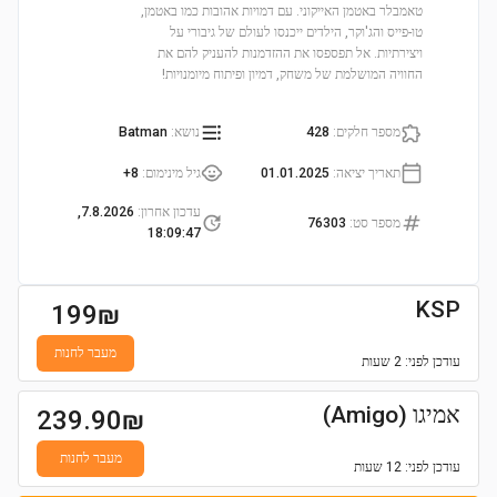
טאמבלר באטמן האייקוני. עם דמויות אהובות כמו באטמן,
טו-פייס והג'וקר, הילדים ייכנסו לעולם של גיבורי על
ויצירתיות. אל תפספסו את ההזדמנות להעניק להם את
החוויה המושלמת של משחק, דמיון ופיתוח מיומנויות!
מספר חלקים
:
428
נושא
:
Batman
תאריך יציאה
:
01.01.2025
גיל מינימום
:
8+
עדכון אחרון
:
7.8.2026,
מספר סט
:
76303
18:09:47
KSP
199
₪
מעבר לחנות
עודכן
לפני: 2 שעות
אמיגו (Amigo)
239.90
₪
מעבר לחנות
עודכן
לפני: 12 שעות