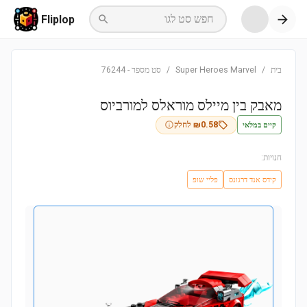
חפש סט לגו
Fliplop
בית
/
Super Heroes Marvel
/
סט מספר
-
76244
מאבק בין מיילס מוראלס למורביוס
קיים במלאי
0.58
₪
לחלק
חנויות:
קידס אנד דרגונס
פליי שופ