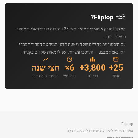
למה Fliplop?
Fliplop סורק אוטומטית מחירים מ-25+ חנויות לגו ישראליות מספר
פעמים ביום.
עם היסטוריית מחירים של חצי שנה תדעו תמיד אם המחיר הנוכחי
הוא באמת מבצע — ותחסכו עשרות ואפילו מאות שקלים בקנייה.
25+
3,800+
6×
חצי שנה
חנויות
סטי לגו
עדכון יומי
היסטוריית מחירים
Fliplop
האתר המוביל להשוואת מחירים לכל מוצרי הלגו