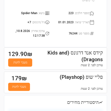
כדי משחק!
מספר חלקים
:
223
נושא
:
Spider-Man
תאריך יציאה
:
01.01.2023
גיל מינימום
:
7+
עדכון אחרון
:
10.8.2026,
מספר סט
:
76244
12:17:38
קידס אנד דרגונס (Kids and
129.90
₪
Dragons)
מעבר לחנות
עודכן
לפני: 2 שעות
פליי שופ (Playshop)
179
₪
מעבר לחנות
עודכן
לפני: 2 שעות
היסטוריית מחירים