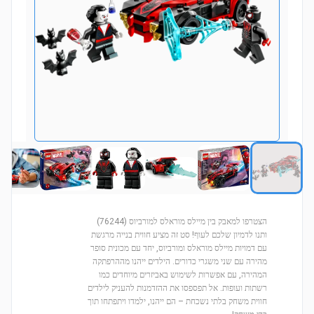
הצטרפו למאבק בין מיילס מוראלס למורביוס (76244)
ותנו לדמיון שלכם לעוף! סט זה מציע חווית בנייה מרגשת
עם דמויות מיילס מוראלס ומורביוס, יחד עם מכונית סופר
מהירה עם שני משגרי כדורים. הילדים ייהנו מההרפתקה
המהירה, עם אפשרות לשימוש באביזרים מיוחדים כמו
רשתות ועופות. אל תפספסו את ההזדמנות להעניק לילדים
חווית משחק בלתי נשכחת – הם ייהנו, ילמדו ויתפתחו תוך