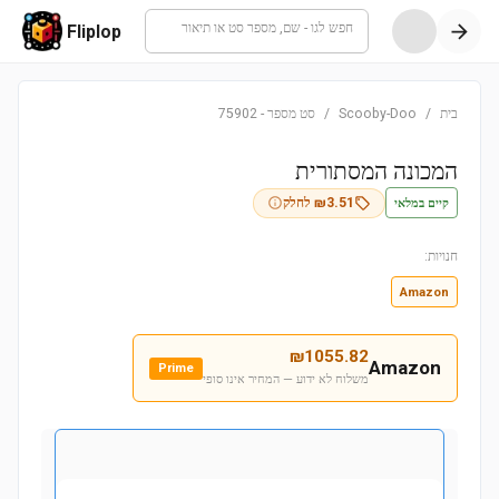
חפש לגו - שם, מספר סט או תיאור
Fliplop
בית
/
Scooby-Doo
/
סט מספר
-
75902
המכונה המסתורית
קיים במלאי
3.51
₪
לחלק
חנויות:
Amazon
₪
1055.82
Amazon
Prime
משלוח לא ידוע — המחיר אינו סופי