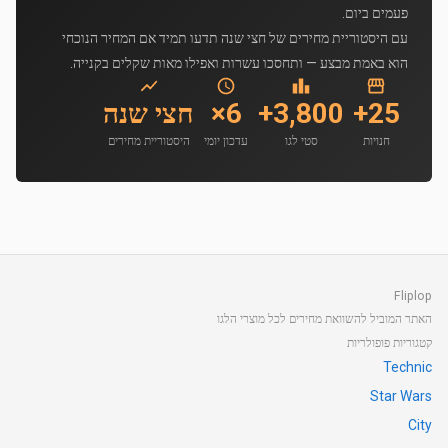
פעמים ביום.
עם היסטוריית מחירים של חצי שנה תדעו תמיד אם המחיר הנוכחי
הוא באמת מבצע — ותחסכו עשרות ואפילו מאות שקלים בקנייה.
25+
3,800+
6×
חצי שנה
חנויות
סטי לגו
עדכון יומי
היסטוריית מחירים
Fliplop
האתר המוביל להשוואת מחירים לכל מוצרי הלגו
קטגוריות פופולריות
Technic
Star Wars
City