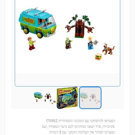
הצטרפו להרפתקה עם המכונה המסתורית 75902!
סקוובי-דו, פרד ושאגי ממתינים לכם ביער המפחיד, שם
תצטרכו לפתור את תעלומת הזומבי. עם 3 דמויות