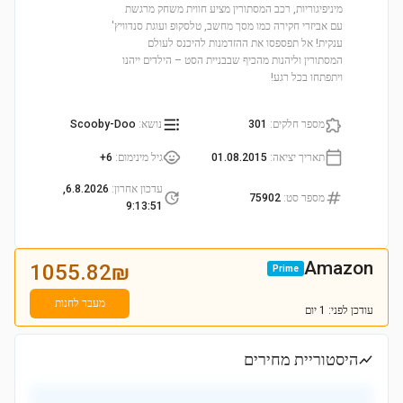
מיניפיגוריות, רכב המסתורין מציע חווית משחק מרגשת
עם אביזרי חקירה כמו מסך מחשב, טלסקופ ועוגת סנדוויץ'
ענקית! אל תפספסו את ההזדמנות להיכנס לעולם
המסתורין וליהנות מהכיף שבבניית הסט – הילדים ייהנו
ויתפתחו בכל רגע!
מספר חלקים
:
301
נושא
:
Scooby-Doo
תאריך יציאה
:
01.08.2015
גיל מינימום
:
6+
עדכון אחרון
:
6.8.2026,
מספר סט
:
75902
9:13:51
Amazon
1055.82
₪
Prime
מעבר לחנות
עודכן
לפני: 1 יום
היסטוריית מחירים