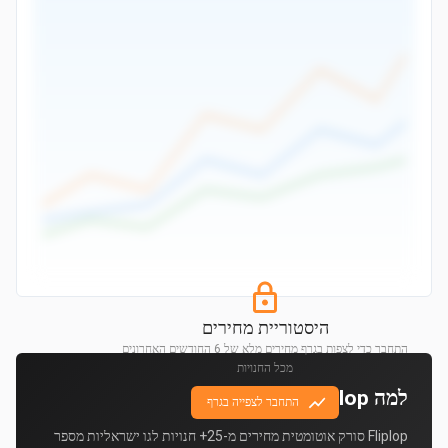
היסטוריית מחירים
התחבר כדי לצפות בגרף מחירים מלא של 6 החודשים האחרונים
מכל החנויות
למה Fliplop?
התחבר לצפייה בגרף
Fliplop סורק אוטומטית מחירים מ-25+ חנויות לגו ישראליות מספר