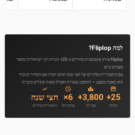
למה Fliplop?
Fliplop סורק אוטומטית מחירים מ-25+ חנויות לגו ישראליות מספר
פעמים ביום.
עם היסטוריית מחירים של חצי שנה תדעו תמיד אם המחיר הנוכחי
הוא באמת מבצע — ותחסכו עשרות ואפילו מאות שקלים בקנייה.
25+
3,800+
6×
חצי שנה
חנויות
סטי לגו
עדכון יומי
היסטוריית מחירים