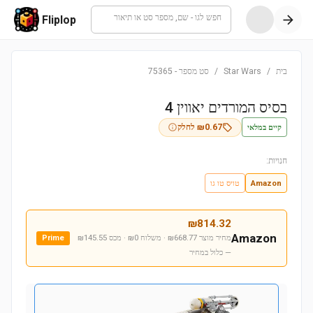
חפש לגו - שם, מספר סט או תיאור
Fliplop
בית
/
Star Wars
/
סט מספר
-
75365
בסיס המורדים יאווין 4
קיים במלאי
0.67
₪
לחלק
חנויות:
Amazon
טויס טו גו
₪
814.32
Amazon
מחיר מוצר ₪668.77 · משלוח ₪0 · מכס ₪145.55
Prime
— כלול במחיר