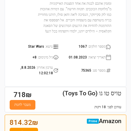
ומזמין אתכם לבנות את אחד הסצנות האייקוניות
מ"מלחמת הכוכבים: תקווה חדשה". עם דמויות אהובות
כמו לוק סקייווקר, הנסיכה ליאה וחאן סולו, תיהנו מחוויית
בנייה משותפת עם משפחה וחברים. אל תפספסו את
ההזדמנות להחיות את הרגעים המרגשים של הסאגה
הקלאסית – הילדים ייהנו, ילמדו ויתפתחו בכל רגע!
מספר חלקים
:
1067
נושא
:
Star Wars
תאריך יציאה
:
01.08.2023
גיל מינימום
:
8+
עדכון אחרון
:
8.8.2026,
מספר סט
:
75365
12:02:18
טויס טו גו (Toys To Go)
718
₪
מעבר לחנות
עודכן
לפני: 18 דקות
Amazon
814.32
₪
Prime