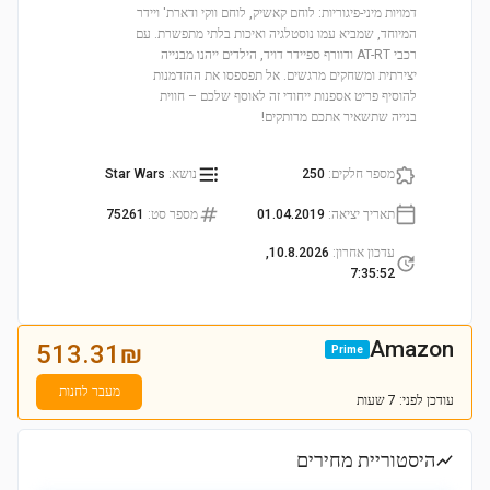
דמויות מיני-פיגוריות: לוחם קאשיק, לוחם ווקי ודארת' ויידר
המיוחד, שמביא עמו נוסטלגיה ואיכות בלתי מתפשרת. עם
רכבי AT-RT ודוורף ספיידר דויד, הילדים ייהנו מבנייה
יצירתית ומשחקים מרגשים. אל תפספסו את ההזדמנות
להוסיף פריט אספנות ייחודי זה לאוסף שלכם – חווית
בנייה שתשאיר אתכם מרותקים!
מספר חלקים
:
250
נושא
:
Star Wars
תאריך יציאה
:
01.04.2019
מספר סט
:
75261
עדכון אחרון
:
10.8.2026,
7:35:52
Amazon
513.31
₪
Prime
מעבר לחנות
עודכן
לפני: 7 שעות
היסטוריית מחירים