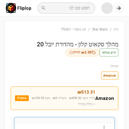
חפש סט לגו
Fliplop
בית
/
Star Wars
/
סט מספר
-
75261
מהלך סקאוט קלון - מהדורת יובל 20
קיים במלאי
2.05
₪
לחלק
חנויות:
Amazon
₪
513.31
Amazon
מחיר מוצר ₪408.36 · משלוח ₪0 · מכס ₪104.95
Prime
— כלול במחיר