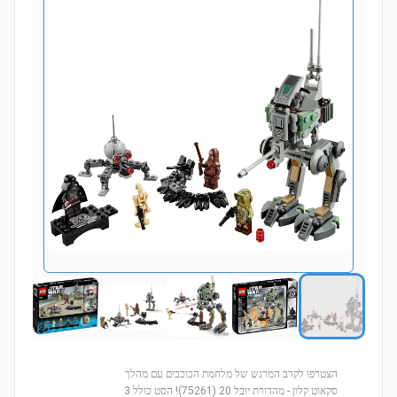
הצטרפו לקרב המרגש של מלחמת הכוכבים עם מהלך
סקאוט קלון - מהדורת יובל 20 (75261)! הסט כולל 3