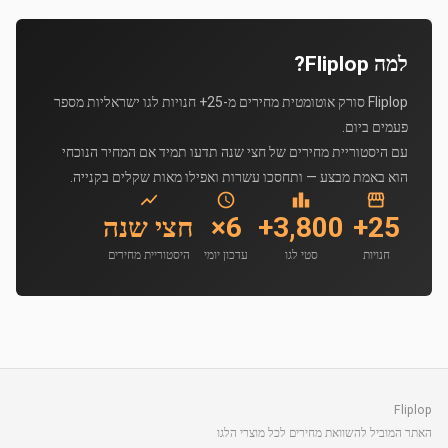
למה Fliplop?
Fliplop סורק אוטומטית מחירים מ-25+ חנויות לגו ישראליות מספר
פעמים ביום.
עם היסטוריית מחירים של חצי שנה תדעו תמיד אם המחיר הנוכחי
הוא באמת מבצע — ותחסכו עשרות ואפילו מאות שקלים בקנייה.
25+
3,800+
6×
חצי שנה
חנויות
סטי לגו
עדכון יומי
היסטוריית מחירים
Fliplop
האתר המוביל להשוואת מחירים לכל מוצרי הלגו