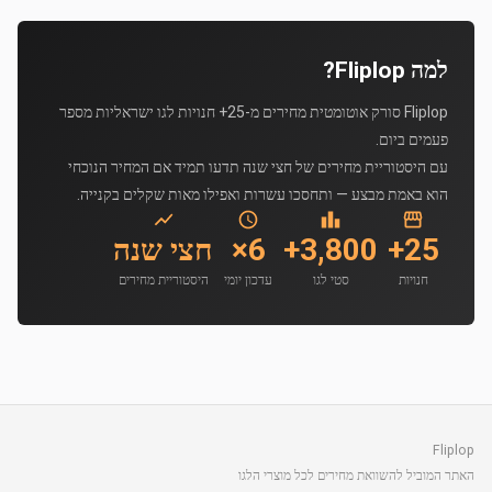
למה Fliplop?
Fliplop סורק אוטומטית מחירים מ-25+ חנויות לגו ישראליות מספר
פעמים ביום.
עם היסטוריית מחירים של חצי שנה תדעו תמיד אם המחיר הנוכחי
הוא באמת מבצע — ותחסכו עשרות ואפילו מאות שקלים בקנייה.
25+
3,800+
6×
חצי שנה
חנויות
סטי לגו
עדכון יומי
היסטוריית מחירים
Fliplop
האתר המוביל להשוואת מחירים לכל מוצרי הלגו