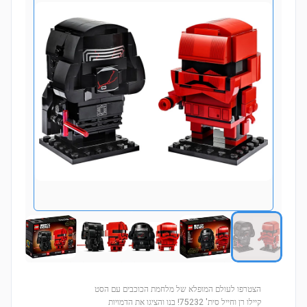
הצטרפו לעולם המופלא של מלחמת הכוכבים עם הסט
קיילו רן וחייל סית' 75232! בנו והציגו את הדמויות