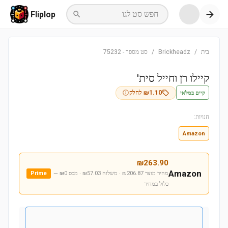
חפש סט לגו
Fliplop
בית
/
Brickheadz
/
סט מספר
-
75232
קיילו רן וחייל סית'
קיים במלאי
1.10
₪
לחלק
חנויות:
Amazon
₪
263.90
Amazon
מחיר מוצר ₪206.87 · משלוח ₪57.03 · מכס ₪0
—
Prime
כלול במחיר