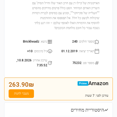
האייקוניות של קיילו רן עם חרב האור שלו וחייל הסית' עם
השריון האדום המיוחד. הסט כולל פרטים מדויקים מהסרט
""העלייה של סקייווקר"", ומגיע עם בסיסים לבניית דמויות
שיכולות לקשט כל חלל. אל תפספסו את ההזדמנות
להוסיף את הדמויות האלו לאוסף שלכם – זהו רגע בלתי
נשכח עבור כל חובב מלחמת הכוכבים!
מספר חלקים
:
240
נושא
:
Brickheadz
תאריך יציאה
:
01.12.2019
גיל מינימום
:
10+
עדכון אחרון
:
10.8.2026,
מספר סט
:
75232
7:35:52
Amazon
263.90
₪
Prime
מעבר לחנות
עודכן
לפני: 7 שעות
היסטוריית מחירים