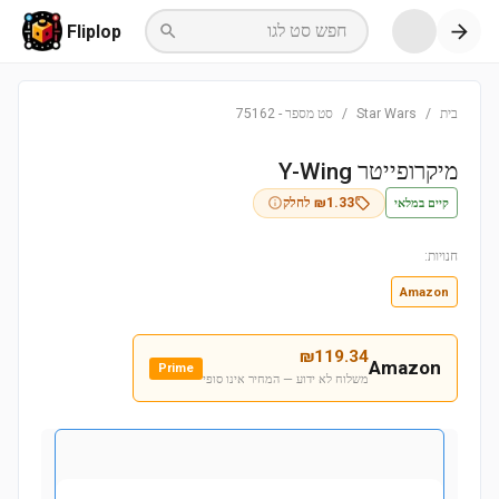
חפש סט לגו
Fliplop
בית
/
Star Wars
/
סט מספר
-
75162
מיקרופייטר Y-Wing
קיים במלאי
1.33
₪
לחלק
חנויות:
Amazon
₪
119.34
Amazon
Prime
משלוח לא ידוע — המחיר אינו סופי