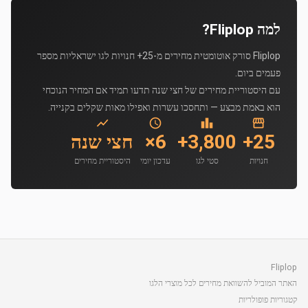
למה Fliplop?
Fliplop סורק אוטומטית מחירים מ-25+ חנויות לגו ישראליות מספר
פעמים ביום.
עם היסטוריית מחירים של חצי שנה תדעו תמיד אם המחיר הנוכחי
הוא באמת מבצע — ותחסכו עשרות ואפילו מאות שקלים בקנייה.
25+
3,800+
6×
חצי שנה
חנויות
סטי לגו
עדכון יומי
היסטוריית מחירים
Fliplop
האתר המוביל להשוואת מחירים לכל מוצרי הלגו
קטגוריות פופולריות