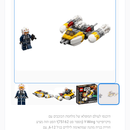
היכנסו לעולם המופלא של מלחמת הכוכבים עם
מיקרופייטר Y-Wing (מספר סט 75162)! הסט הזה מציע
חוויית בנייה מהנה שמתאימה לילדים בגיל 6-12, עם