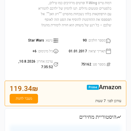
דמות טייס Y-Wing ופרטים מרהיבים כמו טילים,
בלסטרים ומנועים גדולים. תנו לדמיון של ילדכם להמריא
עם הרפתקאות בלתי נשכחות מהסרט ""רוג וואן"". אל
תפספסו את ההזדמנות להוסיף את הסט הזה לאוסף
שלכם – כל רגע של משחק הוא חוויה לימודית מהנה!
מספר חלקים
:
90
נושא
:
Star Wars
תאריך יציאה
:
01.01.2017
גיל מינימום
:
6+
עדכון אחרון
:
10.8.2026,
מספר סט
:
75162
7:35:52
Amazon
119.34
₪
Prime
מעבר לחנות
עודכן
לפני: 7 שעות
היסטוריית מחירים