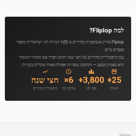
למה Fliplop?
Fliplop סורק אוטומטית מחירים מ-25+ חנויות לגו ישראליות מספר
פעמים ביום.
עם היסטוריית מחירים של חצי שנה תדעו תמיד אם המחיר הנוכחי
הוא באמת מבצע — ותחסכו עשרות ואפילו מאות שקלים בקנייה.
25+
3,800+
6×
חצי שנה
חנויות
סטי לגו
עדכון יומי
היסטוריית מחירים
Fliplop