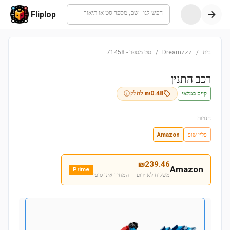
חפש לגו - שם, מספר סט או תיאור
Fliplop
בית
/
Dreamzzz
/
סט מספר
-
71458
רכב התנין
קיים במלאי
0.48
₪
לחלק
חנויות:
פליי שופ
Amazon
₪
239.46
Amazon
Prime
משלוח לא ידוע — המחיר אינו סופי