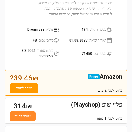
מהיר. עם דמויות של קופר, ג'יידן וצייד הלילה, כל משחק
הוא חוויה חדשה! אל תפספסו את ההזדמנות להעניק
לילדים שלכם שעות של הנאה, יצירתיות ואתגר!
מספר חלקים
:
494
נושא
:
Dreamzzz
תאריך יציאה
:
01.08.2023
גיל מינימום
:
8+
עדכון אחרון
:
8.8.2026,
מספר סט
:
71458
15:13:53
Amazon
239.46
₪
Prime
מעבר לחנות
עודכן
לפני: 2 ימים
פליי שופ (Playshop)
314
₪
מעבר לחנות
עודכן
לפני: 1 שעה